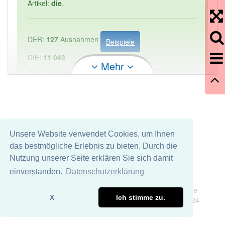
Artikel:
die
.
DER:
127
Ausnahmen
Beispiele
DIE:
11 043
Mehr
DAS:
2
Ausnahmen
Beispiele
PowerIndex:
1
Häufigkeit: 2 von 10
Unsere Website verwendet Cookies, um Ihnen
das bestmögliche Erlebnis zu bieten. Durch die
Wörter mit Endung
-fallbesprechung
aber mit einem
Nutzung unserer Seite erklären Sie sich damit
anderen Artikel: -1
einverstanden.
Datenschutzerklärung
Impressum
Datenschutz
Wir übernehmen keine Garantie und keine Haftung für die
89% unserer Spielapp-Nutzer haben den Artikel
X
Ich stimme zu.
Richtigkeit und Vollständigkeit dieser Seite. DDDEasy 2024
korrekt erraten.