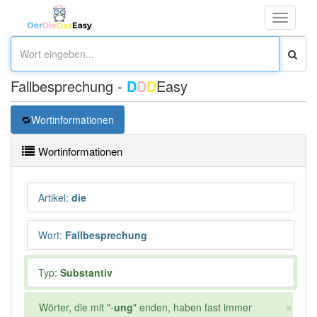
Toggle
navigati
Fallbesprechung -
D
D
D
Easy
Wortinformationen
Wortinformationen
Artikel
:
die
Wort
:
Fallbesprechung
Typ:
Substantiv
×
Wörter, die mit "-
ung
" enden, haben fast immer