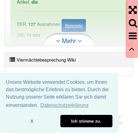
Artikel:
die
.
DER:
127
Ausnahmen
Beispiele
DIE:
11 043
Mehr
DAS:
2
Ausnahmen
Beispiele
Viermächtebesprechung Wiki
PowerIndex:
1
Häufigkeit: 2 von 10
Unsere Website verwendet Cookies, um Ihnen
das bestmögliche Erlebnis zu bieten. Durch die
Wörter mit Endung
-viermächtebesprechung
aber
Nutzung unserer Seite erklären Sie sich damit
mit einem anderen Artikel: -1
einverstanden.
Datenschutzerklärung
Impressum
Datenschutz
Wir übernehmen keine Garantie und keine Haftung für die
96% unserer Spielapp-Nutzer haben den Artikel
X
Ich stimme zu.
Richtigkeit und Vollständigkeit dieser Seite. DDDEasy 2024
korrekt erraten.