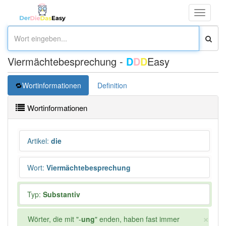
Toggle
navigati
Viermächtebesprechung -
D
D
D
Easy
Wortinformationen
Definition
Wortinformationen
Artikel
:
die
Wort
:
Viermächtebesprechung
Typ:
Substantiv
×
Wörter, die mit "-
ung
" enden, haben fast immer