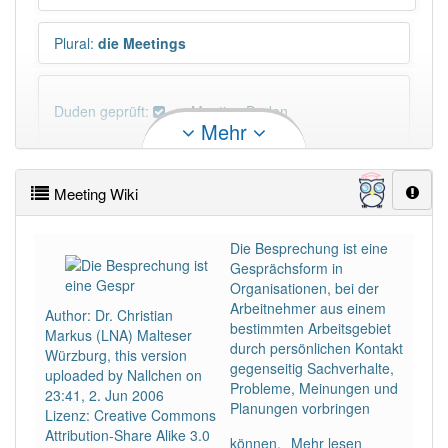
Plural
:
die Meetings
Duden geprüft:
Meeting Duden
Mehr
Meeting Wiktionary
Meeting Wiki
PowerIndex:
13
Die Besprechung ist eine
Gesprächsform in
Häufigkeit: 6 von 10
Organisationen, bei der
Arbeitnehmer aus einem
Author: Dr. Christian
Wörter mit Endung
-meeting
: 4
bestimmten Arbeitsgebiet
Markus (LNA) Malteser
durch persönlichen Kontakt
Würzburg, this version
gegenseitig Sachverhalte,
uploaded by Nallchen on
Wörter mit Endung
-meeting
aber mit einem anderen
Probleme, Meinungen und
23:41, 2. Jun 2006
Artikel
das
: 0
Planungen vorbringen
Lizenz: Creative Commons
Attribution-Share Alike 3.0
können.
Mehr lesen