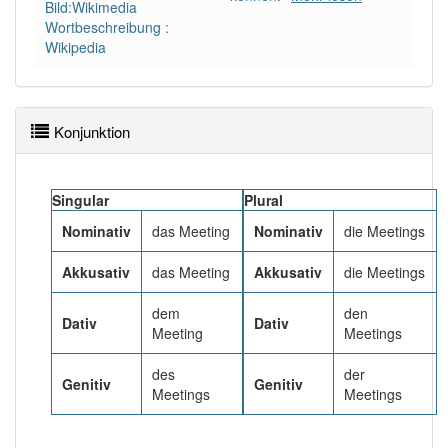
81% unserer Spielapp-Nutzer haben den Artikel
Bild:Wikimedia
korrekt erraten.
Wortbeschreibung :
Wikipedia
Konjunktion
Singular
Plural
Nominativ
das Meeting
Nominativ
die Meetings
Akkusativ
das Meeting
Akkusativ
die Meetings
dem
den
Dativ
Dativ
Meeting
Meetings
des
der
Genitiv
Genitiv
Meetings
Meetings