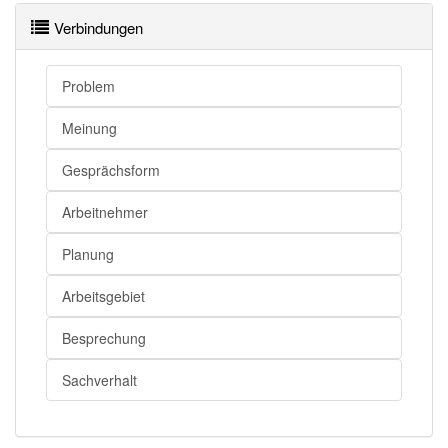
Meeting
Versammlung
Verbindungen
Meeting
Sitzung
Meeting
Konferenz
Problem
Meeting
Besprechung
Meinung
Meeting openthesaurus
Gesprächsform
Arbeitnehmer
Planung
Arbeitsgebiet
Besprechung
Sachverhalt