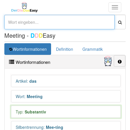
Toggle
navigati
Meeting -
D
D
D
Easy
Wortinformationen
Definition
Grammatik
Synonym
Wortinformationen
Artikel
:
das
Wort
:
Meeting
Typ:
Substantiv
Silbentrennung
:
Mee•ting