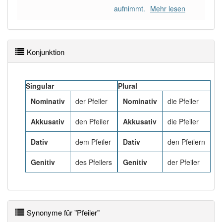
aufnimmt.
Mehr lesen
Häufigkeit: 4 von 10
Wörter mit Endung
-pfeiler
: 17
Konjunktion
Wörter mit Endung
-pfeiler
aber mit einem anderen
Artikel
der
: 0
Singular
Plural
Nominativ
der Pfeiler
Nominativ
die Pfeiler
91% unserer Spielapp-Nutzer haben den Artikel
korrekt erraten.
Akkusativ
den Pfeiler
Akkusativ
die Pfeiler
Dativ
dem Pfeiler
Dativ
den Pfeilern
Genitiv
des Pfeilers
Genitiv
der Pfeiler
Synonyme für "Pfeiler"