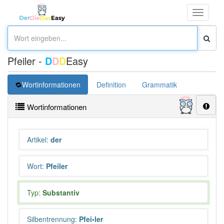
Toggle
navigati
Pfeiler -
D
D
D
Easy
Wortinformationen
Definition
Grammatik
Synonym
Wortinformationen
Artikel
:
der
Wort
:
Pfeiler
Typ:
Substantiv
Silbentrennung
:
Pfei•ler