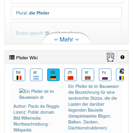
Plural
:
die Pfeiler
Duden geprüft:
Pfeiler Duden
Mehr
Pfeiler Wiktionary
Pfeiler Wiki
×
Wörter, die mit "-
ler
" enden, haben fast immer
Artikel:
der
.
bn
be
ar
de
zh
sr
ru
ro
Ein Pfeiler ist im Bauwesen
DER:
1 397
die Bezeichnung für eine
DIE:
9
Ausnahmen
senkrechte Stütze, die die
Beispiele
Lasten der darüber
Author: Paolo da Reggio
liegenden Bauteile
DAS:
11
Ausnahmen
Lizenz: Public domain
Beispiele
(beispielsweise Bögen,
Bild:Wikimedia
Balken, Decken,
Wortbeschreibung :
Dachkonstruktionen)
Wikipedia
PowerIndex:
409