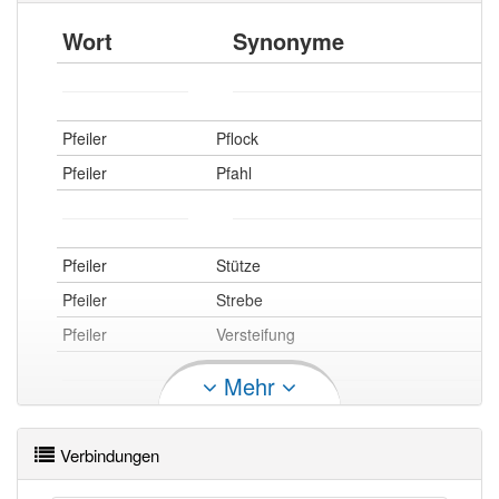
Wort
Synonyme
Pfeiler
Pflock
Pfeiler
Pfahl
Pfeiler
Stütze
Pfeiler
Strebe
Pfeiler
Versteifung
Mehr
Pfeiler
Pohl
Verbindungen
Pfeiler
Stab
Pfeiler
Pfahl