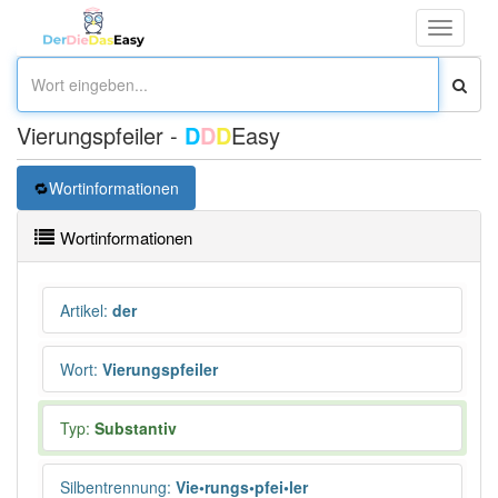
Toggle
navigati
Vierungspfeiler -
D
D
D
Easy
Wortinformationen
Wortinformationen
Artikel
:
der
Wort
:
Vierungspfeiler
Typ:
Substantiv
Silbentrennung
:
Vie•rungs•pfei•ler