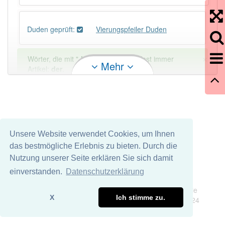
Duden geprüft:
Vierungspfeiler Duden
×
Wörter, die mit "-
ler
" enden, haben fast immer
Mehr
Artikel:
der
.
DER:
1 397
DIE:
9
Ausnahmen
Beispiele
Unsere Website verwendet Cookies, um Ihnen
DAS:
11
Ausnahmen
Beispiele
das bestmögliche Erlebnis zu bieten. Durch die
Nutzung unserer Seite erklären Sie sich damit
PowerIndex:
3
einverstanden.
Datenschutzerklärung
Impressum
Datenschutz
Wir übernehmen keine Garantie und keine Haftung für die
Häufigkeit: 2 von 10
X
Ich stimme zu.
Richtigkeit und Vollständigkeit dieser Seite. DDDEasy 2024
Wörter mit Endung
-vierungspfeiler
: 1