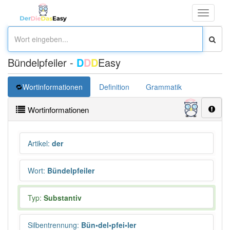
Toggle
navigati
Bündelpfeiler -
D
D
D
Easy
Wortinformationen
Definition
Grammatik
Übersetz
Wortinformationen
Artikel
:
der
Wort
:
Bündelpfeiler
Typ:
Substantiv
Silbentrennung
:
Bün•del•pfei•ler