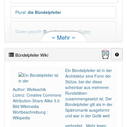
Plural
:
die Bündelpfeiler
Duden geprüft:
Bündelpfeiler Duden
Mehr
Bündelpfeiler Wiktionary
Bündelpfeiler Wiki
×
Wörter, die mit "-
ler
" enden, haben fast immer
Artikel:
der
.
Ein Bündelpfeiler ist in der
Architektur eine Form der
Stütze, bei der diese
DER:
1 397
scheinbar aus mehreren
Author: Welleschik
DIE:
9
Ausnahmen
Rundstäben
Beispiele
Lizenz: Creative Commons
zusammengesetzt ist. Der
Attribution-Share Alike 3.0
Bündelpfeiler gilt als in der
DAS:
11
Ausnahmen
Bild:Wikimedia
Beispiele
Spätromanik ausgeformt
Wortbeschreibung :
und war in der Gotik weit
Wikipedia
PowerIndex:
3
verbreitet.
Mehr lesen