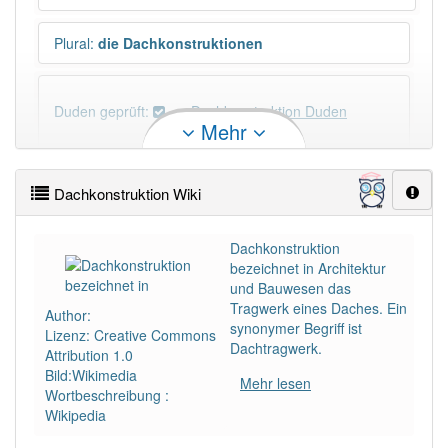
Plural
:
die Dachkonstruktionen
Duden geprüft:
Dachkonstruktion Duden
Mehr
Dachkonstruktion Wiktionary
Dachkonstruktion Wiki
×
Wörter, die mit "-
ion
" enden, haben fast immer
Artikel:
die
.
Dachkonstruktion
bezeichnet in Architektur
und Bauwesen das
DER:
21
Ausnahmen
Tragwerk eines Daches. Ein
Beispiele
Author:
synonymer Begriff ist
Lizenz: Creative Commons
DIE:
2 809
Dachtragwerk.
Attribution 1.0
DAS:
114
Ausnahmen
Bild:Wikimedia
Beispiele
Mehr lesen
Wortbeschreibung :
Wikipedia
PowerIndex:
5