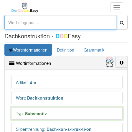
Toggle
navigati
Dachkonstruktion -
D
D
D
Easy
Wortinformationen
Definition
Grammatik
Übersetz
Wortinformationen
Artikel
:
die
Wort
:
Dachkonstruktion
Typ:
Substantiv
Silbentrennung
:
Dach•kon•s•t•ruk•ti•on