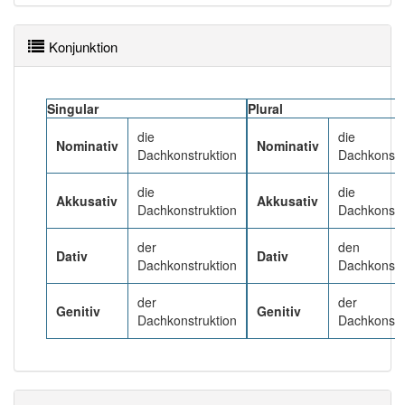
Häufigkeit: 4 von 10
Konjunktion
Wörter mit Endung
-dachkonstruktion
: 1
Singular
Plural
Wörter mit Endung
-dachkonstruktion
aber mit
die
die
Nominativ
Nominativ
einem anderen Artikel
die
: 0
Dachkonstruktion
Dachkonstr
die
die
98% unserer Spielapp-Nutzer haben den Artikel
Akkusativ
Akkusativ
Dachkonstruktion
Dachkonstr
korrekt erraten.
der
den
Dativ
Dativ
Dachkonstruktion
Dachkonstr
der
der
Genitiv
Genitiv
Dachkonstruktion
Dachkonstr