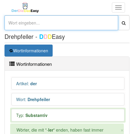
Toggle
navigati
Drehpfeiler -
D
D
D
Easy
Wortinformationen
Wortinformationen
Artikel
:
der
Wort
:
Drehpfeiler
Typ:
Substantiv
×
Wörter, die mit "-
ler
" enden, haben fast immer