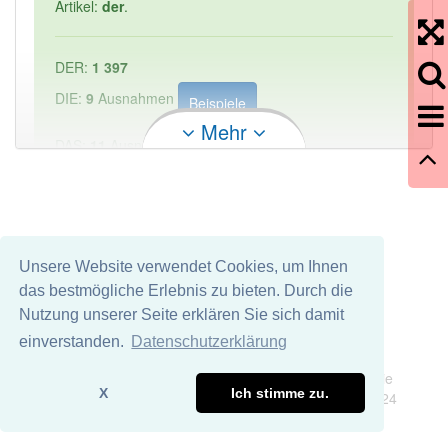
Artikel:
der
.
DER:
1 397
DIE:
9
Ausnahmen
Beispiele
Mehr
DAS:
11
Ausnahmen
Beispiele
PowerIndex:
1
Häufigkeit: 2 von 10
Unsere Website verwendet Cookies, um Ihnen
das bestmögliche Erlebnis zu bieten. Durch die
Wörter mit Endung
-drehpfeiler
aber mit einem
Nutzung unserer Seite erklären Sie sich damit
anderen Artikel: -1
einverstanden.
Datenschutzerklärung
Impressum
Datenschutz
Wir übernehmen keine Garantie und keine Haftung für die
92% unserer Spielapp-Nutzer haben den Artikel
X
Ich stimme zu.
Richtigkeit und Vollständigkeit dieser Seite. DDDEasy 2024
korrekt erraten.