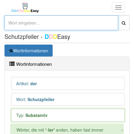
Toggle
navigati
Schutzpfeiler -
D
D
D
Easy
Wortinformationen
Wortinformationen
Artikel
:
der
Wort
:
Schutzpfeiler
Typ:
Substantiv
×
Wörter, die mit "-
ler
" enden, haben fast immer