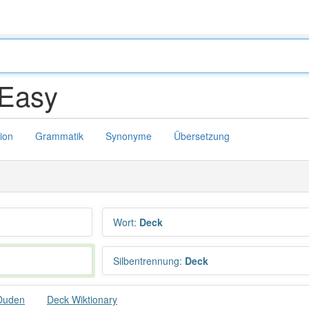
Easy
tion
Grammatik
Synonyme
Übersetzung
Wort
:
Deck
Silbentrennung
:
Deck
Duden
Deck Wiktionary