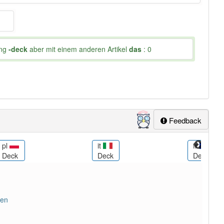
ung
-deck
aber mit einem anderen Artikel
das
: 0
Feedback
pl
it
fr
Deck
Deck
Deck
nen