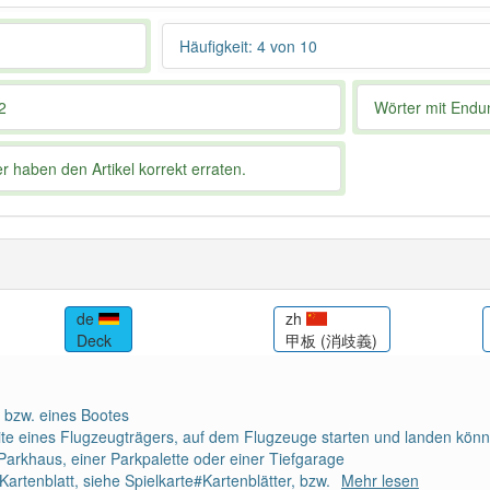
Häufigkeit: 4 von 10
2
Wörter mit End
 haben den Artikel korrekt erraten.
de
zh
Deck
甲板 (消歧義)
s bzw. eines Bootes
ite eines Flugzeugträgers, auf dem Flugzeuge starten und landen kön
arkhaus, einer Parkpalette oder einer Tiefgarage
Kartenblatt, siehe Spielkarte#Kartenblätter, bzw.
Mehr lesen