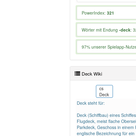
PowerIndex:
321
Wörter mit Endung
-deck
: 3
97% unserer Spielapp-Nutzer
Deck Wiki
he
cs
דק
Deck
Deck steht für:
Deck (Schiffbau) eines Schiffe
Flugdeck, meist flache Oberse
Parkdeck, Geschoss in einem P
englische Bezeichnung für ein 