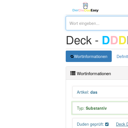
Deck -
D
D
D
Wortinformationen
Defini
Wortinformationen
Artikel
:
das
Typ:
Substantiv
Duden geprüft:
Deck 