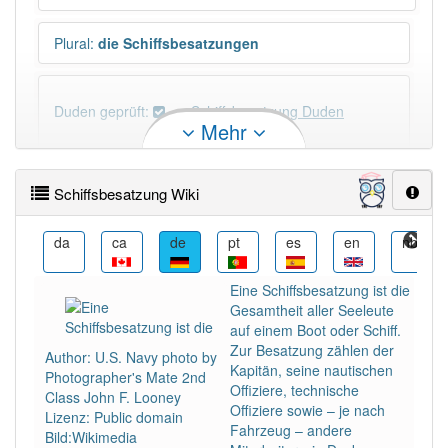
Plural
:
die Schiffsbesatzungen
Duden geprüft:
Schiffsbesatzung Duden
Mehr
Schiffsbesatzung Wiktionary
Schiffsbesatzung Wiki
×
Wörter, die mit "-
ung
" enden, haben fast immer
Artikel:
die
.
t
da
ca
de
pt
es
en
nb
Eine Schiffsbesatzung ist die
DER:
127
Ausnahmen
Gesamtheit aller Seeleute
Beispiele
auf einem Boot oder Schiff.
DIE:
11 043
Zur Besatzung zählen der
Author: U.S. Navy photo by
Kapitän, seine nautischen
DAS:
2
Ausnahmen
Photographer's Mate 2nd
Beispiele
Offiziere, technische
Class John F. Looney
Offiziere sowie – je nach
Lizenz: Public domain
Fahrzeug – andere
Bild:Wikimedia
PowerIndex:
3