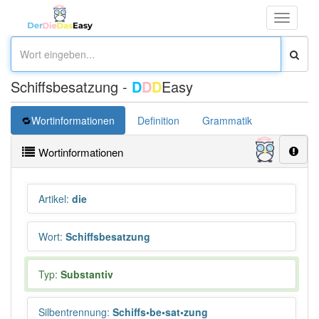
Toggle
navigati
Schiffsbesatzung -
D
D
D
Easy
Wortinformationen
Definition
Grammatik
Übersetz
Wortinformationen
Artikel
:
die
Wort
:
Schiffsbesatzung
Typ:
Substantiv
Silbentrennung
:
Schiffs•be•sat•zung