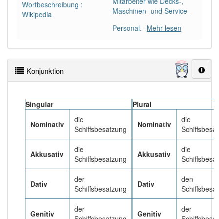
Mitarbeiter wie Decks-,
Wortbeschreibung :
Maschinen- und Service-
Wikipedia
Häufigkeit: 4 von 10
Personal.
Mehr lesen
Wörter mit Endung
-schiffsbesatzung
: 1
Konjunktion
Wörter mit Endung
-schiffsbesatzung
aber mit
einem anderen Artikel
die
: 0
Singular
Plural
90% unserer Spielapp-Nutzer haben den Artikel
korrekt erraten.
die
die
Nominativ
Nominativ
Schiffsbesatzung
Schiffsbesa
die
die
Akkusativ
Akkusativ
Schiffsbesatzung
Schiffsbesa
der
den
Dativ
Dativ
Schiffsbesatzung
Schiffsbesa
der
der
Genitiv
Genitiv
Schiffsbesatzung
Schiffsbesa