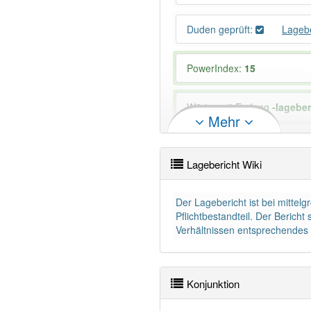
Duden geprüft:
Lageb
PowerIndex:
15
Wörter mit Endung
-lageber
Mehr
94% unserer Spielapp-Nutzer
Lagebericht Wiki
Der Lagebericht ist bei mitte
Pflichtbestandteil. Der Berich
Verhältnissen entsprechendes B
Konjunktion