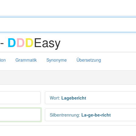
 -
Easy
D
D
D
tion
Grammatik
Synonyme
Übersetzung
Wort
:
Lagebericht
Silbentrennung
:
La•ge•be•richt