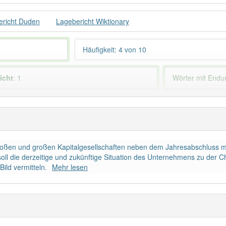
ericht Duden
Lagebericht Wiktionary
Häufigkeit: 4 von 10
icht
: 1
Wörter mit End
 haben den Artikel korrekt erraten.
lgroßen und großen Kapitalgesellschaften neben dem Jahresabschluss 
t soll die derzeitige und zukünftige Situation des Unternehmens zu der 
ild vermitteln.
Mehr lesen