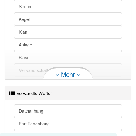
Stamm
Kegel
Anhang
Appendix
Klan
Anhang
Zusatz
Anhang
Addendum
Anlage
Anhang
Anfügung
Blase
Anhang
Paralipomenon
Verwandtschaft
Anhang
Anlage
Mehr
Anhang
Nachtrag
Bagage
Anhang
Annex
Verwandte Wörter
Mischpoke
Anhang
Ergänzung
Muschpoke
Anhang
Beilage
Dateianhang
Anhang
Blase
Sippe
Familienanhang
Anhang
bucklige Verwandtschaft
Zusatz