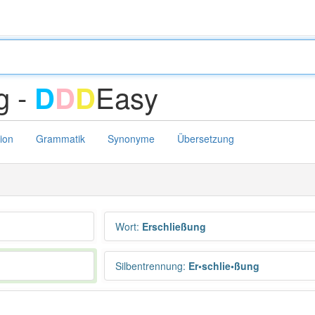
g -
Easy
D
D
D
tion
Grammatik
Synonyme
Übersetzung
Wort
:
Erschließung
Silbentrennung
:
Er•schlie•ßung