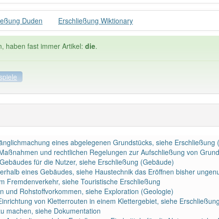
ließung Duden
Erschließung Wiktionary
n, haben fast immer Artikel:
die
.
spiele
ele
Häufigkeit: 6 von 10
ugänglichmachung eines abgelegenen Grundstücks, siehe Erschließung 
ießung
: 3
Wörter mit End
 Maßnahmen und rechtlichen Regelungen zur Aufschließung von Grunds
Gebäudes für die Nutzer, siehe Erschließung (Gebäude)
nnerhalb eines Gebäudes, siehe Haustechnik das Eröffnen bisher ungenut
 haben den Artikel korrekt erraten.
 Fremdenverkehr, siehe Touristische Erschließung
n und Rohstoffvorkommen, siehe Exploration (Geologie)
inrichtung von Kletterrouten in einem Klettergebiet, siehe Erschließ
r zu machen, siehe Dokumentation