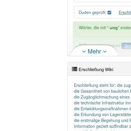
Duden geprüft:
Ersch
Wörter, die mit "-
ung
" ende
DER:
127
Ausnahmen
Bei
Mehr
DIE:
11 043
DAS:
2
Ausnahmen
Beispi
Erschließung Wiki
PowerIndex:
64
Erschließung steht für: die z
Wörter mit Endung
-erschl
die Gesamtheit von baulichen
die Zugänglichmachung eines 
die technische Infrastruktur i
98% unserer Spielapp-Nutzer
die Entwicklungsmaßnahmen im
die Erkundung von Lagerstätte
die erstmalige Begehung und E
Information gezielt auffindba