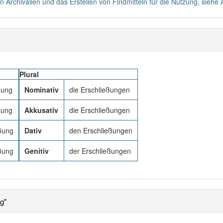
on Archivalien und das Erstellen von Findmitteln für die Nutzung, siehe
Plural
ßung
Nominativ
die Erschließungen
ßung
Akkusativ
die Erschließungen
ßung
Dativ
den Erschließungen
ßung
Genitiv
der Erschließungen
g"