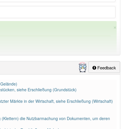
×
Feedback
(Gelände)
ung
-erschließung
aber mit einem anderen Artikel
die
: 0
tücken, siehe Erschließung (Grundstück)
zter Märkte in der Wirtschaft, siehe Erschließung (Wirtschaft)
ung (Klettern) die Nutzbarmachung von Dokumenten, um deren