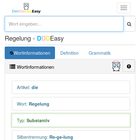
Toggle
navigati
Regelung -
D
D
D
Easy
Wortinformationen
Definition
Grammatik
Synonym
Wortinformationen
Artikel
:
die
Wort
:
Regelung
Typ:
Substantiv
Silbentrennung
:
Re•ge•lung