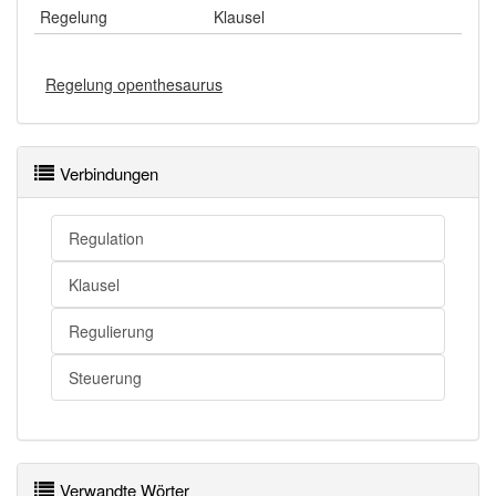
Regelung
Klausel
Regelung openthesaurus
Verbindungen
Regulation
Klausel
Regulierung
Steuerung
Verwandte Wörter