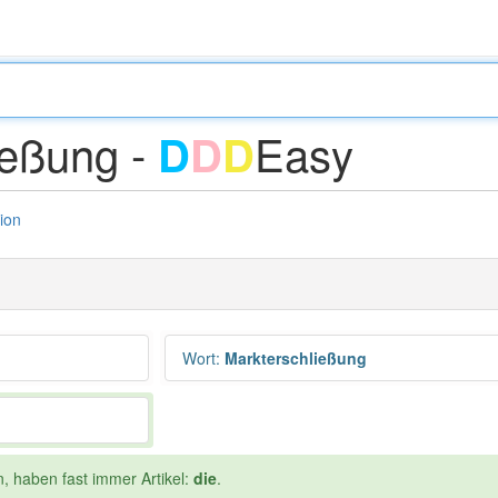
ießung -
Easy
D
D
D
tion
Wort
:
Markterschließung
n, haben fast immer Artikel:
die
.