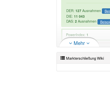
DER:
127
Ausnahmen
Bei
DIE:
11 043
DAS:
2
Ausnahmen
Beispi
PowerIndex:
1
Mehr
Wörter mit Endung
-markte
-1
Markterschließung Wiki