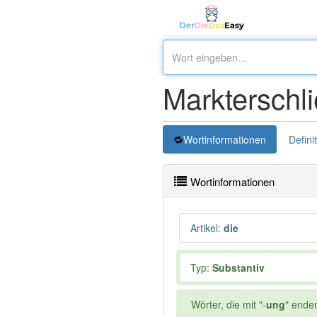
Markterschl
Wortinformationen
Defini
Wortinformationen
Artikel
:
die
Typ:
Substantiv
Wörter, die mit "-
ung
" ende