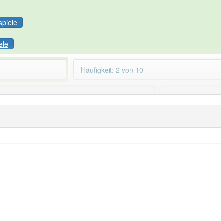
spiele
ele
Häufigkeit: 2 von 10
rschließung
aber mit einem anderen Artikel:
93% unserer Spie