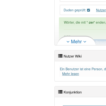
Duden geprüft:
Nutze
Wörter, die mit "-
zer
" enden,
DER:
325
Mehr
DIE:
1
Ausnahmen
Beispi
DAS:
2
Ausnahmen
Beispi
Nutzer Wiki
Wortversion
:
auch Nützer
Ein Benutzer ist eine Person, 
PowerIndex:
85
Mehr lesen
Wörter mit Endung
-nutzer
:
Konjunktion
85% unserer Spielapp-Nutzer