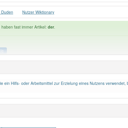
r Duden
Nutzer Wiktionary
 haben fast immer Artikel:
der
.
ele
ele
die ein Hilfs- oder Arbeitsmittel zur Erzielung eines Nutzens verwendet,
Häufigkeit: 6 von 10
 7
Wörter mit End
 haben den Artikel korrekt erraten.