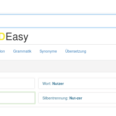
Easy
D
tion
Grammatik
Synonyme
Übersetzung
Wort
:
Nutzer
Silbentrennung
:
Nut•zer