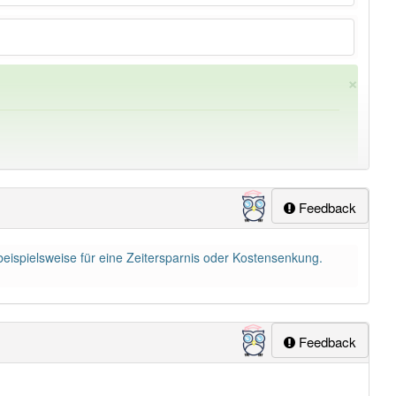
×
Feedback
 beispielsweise für eine Zeitersparnis oder Kostensenkung.
ung
-nutzer
aber mit einem anderen Artikel
der
: 0
Feedback