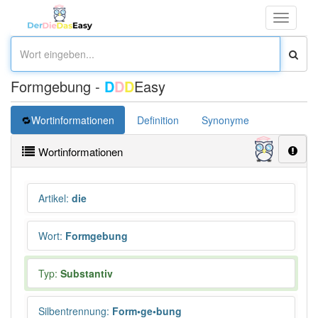
Toggle
navigati
Formgebung -
D
D
D
Easy
Wortinformationen
Definition
Synonyme
Wortinformationen
Artikel
:
die
Wort
:
Formgebung
Typ:
Substantiv
Silbentrennung
:
Form•ge•bung