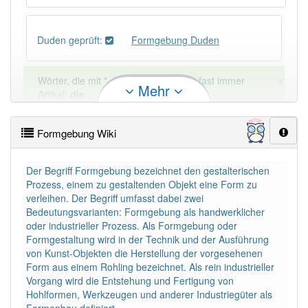
Duden geprüft:
Formgebung Duden
×
Wörter, die mit "-
ung
" enden, haben fast immer
Mehr
Artikel:
die
.
Formgebung Wiki
DER:
127
Ausnahmen
Beispiele
DIE:
11 043
Der Begriff Formgebung bezeichnet den gestalterischen
Prozess, einem zu gestaltenden Objekt eine Form zu
DAS:
2
Ausnahmen
Beispiele
verleihen. Der Begriff umfasst dabei zwei
Bedeutungsvarianten: Formgebung als handwerklicher
oder industrieller Prozess. Als Formgebung oder
PowerIndex:
5
Formgestaltung wird in der Technik und der Ausführung
von Kunst-Objekten die Herstellung der vorgesehenen
Form aus einem Rohling bezeichnet. Als rein industrieller
Häufigkeit: 4 von 10
Vorgang wird die Entstehung und Fertigung von
Hohlformen, Werkzeugen und anderer Industriegüter als
Wörter mit Endung
-formgebung
: 1