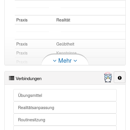
Praxis
Realität
Praxis
Geübtheit
Praxis
Kenntnisse
Mehr
Praxis
Kenntnis
Praxis
Wissen
Verbindungen
Praxis
Know-how
Praxis
Sicherheit
Übungsmittel
Praxis
Routine
Praxis
Erfahrungen
Realitätsanpassung
Praxis
Übung
Routinesitzung
Praxis
Erfahrung