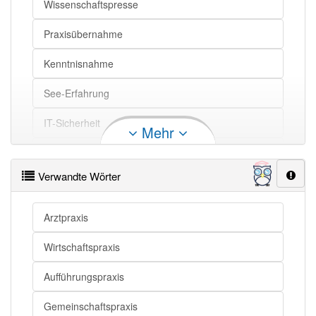
Wissenschaftspresse
Praxis openthesaurus
Praxisübernahme
Kenntnisnahme
See-Erfahrung
IT-Sicherheit
Mehr
Geübtheit
Verwandte Wörter
Arztpraxis
Kenntnisstand
Arztpraxis
Wirtschaftspraxis
Aufführungspraxis
Gemeinschaftspraxis