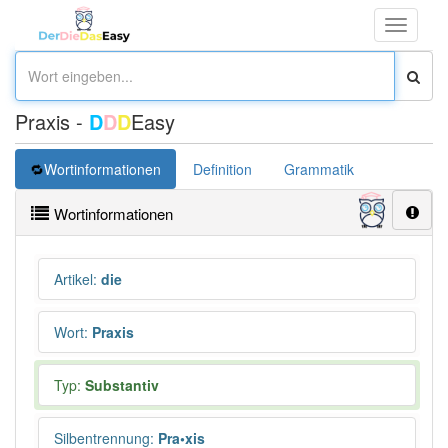
Toggle
navigati
Praxis -
D
D
D
Easy
Wortinformationen
Definition
Grammatik
Synonym
Wortinformationen
Artikel
:
die
Wort
:
Praxis
Typ:
Substantiv
Silbentrennung
:
Pra•xis