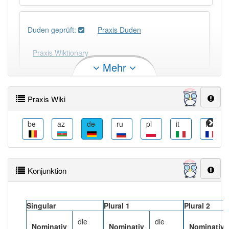
Duden geprüft:
Praxis Duden
Praxis Wiktionary
Mehr
PowerIndex:
781
Praxis Wiki
Häufigkeit: 6 von 10
cs
be
az
de
ru
pl
it
fr
Wörter mit Endung
-praxis
: 26
Wörter mit Endung
-praxis
aber mit einem anderen
Konjunktion
Artikel
die
: 0
86% unserer Spielapp-Nutzer haben den Artikel
Singular
Plural 1
Plural 2
korrekt erraten.
die
die
Nominativ
Nominativ
Nominativ