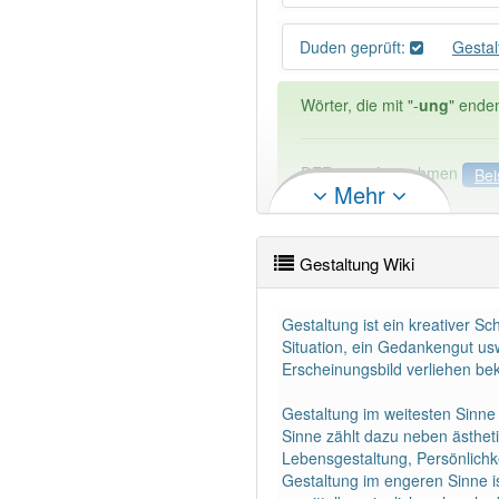
Duden geprüft:
Gesta
Wörter, die mit "-
ung
" ende
DER:
127
Ausnahmen
Bei
Mehr
DIE:
11 043
DAS:
2
Ausnahmen
Beispi
Gestaltung Wiki
PowerIndex:
820
Gestaltung ist ein kreativer S
Wörter mit Endung
-gestal
Situation, ein Gedankengut usw
Erscheinungsbild verliehen b
86% unserer Spielapp-Nutzer
Gestaltung im weitesten Sinne 
Sinne zählt dazu neben ästhet
Lebensgestaltung, Persönlichke
Gestaltung im engeren Sinne 