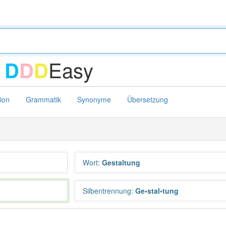
-
Easy
D
D
D
tion
Grammatik
Synonyme
Übersetzung
Wort
:
Gestaltung
Silbentrennung
:
Ge•stal•tung