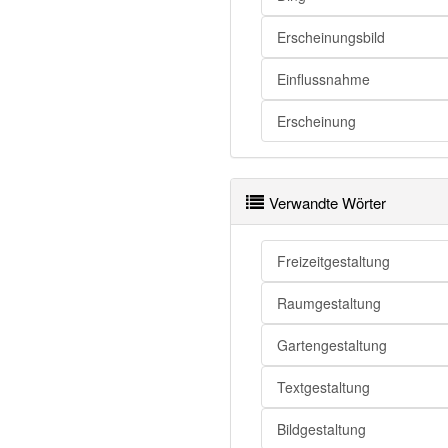
Gestaltung
Erscheinungsbild
Gestaltung
Gestaltung
Einflussnahme
Gestaltung
Erscheinung
Gestaltung
Gestaltung openthesaurus
Verwandte Wörter
Freizeitgestaltung
Raumgestaltung
Gartengestaltung
Textgestaltung
Bildgestaltung