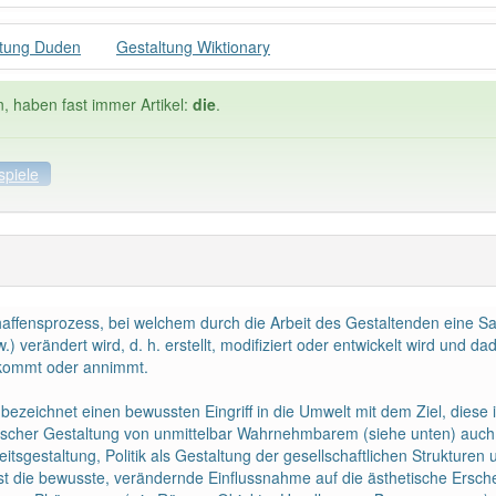
ltung Duden
Gestaltung Wiktionary
n, haben fast immer Artikel:
die
.
spiele
ele
Häufigkeit: 6 von 10
chaffensprozess, bei welchem durch die Arbeit des Gestaltenden eine Sac
tung
: 21
Wörter mit End
.) verändert wird, d. h. erstellt, modifiziert oder entwickelt wird und
ekommt oder annimmt.
 haben den Artikel korrekt erraten.
bezeichnet einen bewussten Eingriff in die Umwelt mit dem Ziel, diese
ischer Gestaltung von unmittelbar Wahrnehmbarem (siehe unten) auch 
itsgestaltung, Politik als Gestaltung der gesellschaftlichen Strukture
ist die bewusste, verändernde Einflussnahme auf die ästhetische Ers