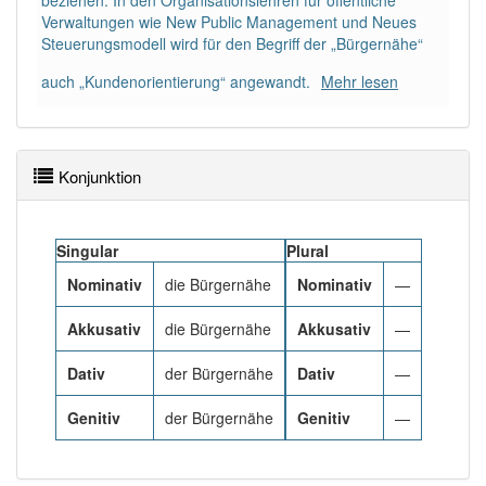
beziehen. In den Organisationslehren für öffentliche
91% unserer Spielapp-Nutzer haben den Artikel
Verwaltungen wie New Public Management und Neues
korrekt erraten.
Steuerungsmodell wird für den Begriff der „Bürgernähe“
auch „Kundenorientierung“ angewandt.
Mehr lesen
Konjunktion
Singular
Plural
Nominativ
die Bürgernähe
Nominativ
—
Akkusativ
die Bürgernähe
Akkusativ
—
Dativ
der Bürgernähe
Dativ
—
Genitiv
der Bürgernähe
Genitiv
—