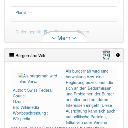
Plural
:
—
Duden geprüft:
Bürgernähe Duden
Mehr
Bürgernähe Wiktionary
Bürgernähe Wiki
PowerIndex:
3
Als bürgernah wird eine
Verwaltung bzw. eine
Häufigkeit: 4 von 10
Regierung bezeichnet, die
sich an den Bedürfnissen
Author: Swiss Federal
Wörter mit Endung
-bürgernähe
: 1
und Problemen der Bürger
Council
orientiert und auf deren
Lizenz:
Interessen eingeht. Diese
Bild:Wikimedia
Wörter mit Endung
-bürgernähe
aber mit einem
Ausrichtung kann sich auch
Wortbeschreibung :
anderen Artikel
die
: 0
auf politische Parteien,
Wikipedia
Initiativen oder Vereine