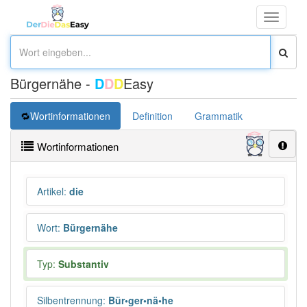
Toggle
navigati
Bürgernähe -
D
D
D
Easy
Wortinformationen
Definition
Grammatik
Übersetz
Wortinformationen
Artikel
:
die
Wort
:
Bürgernähe
Typ:
Substantiv
Silbentrennung
:
Bür•ger•nä•he