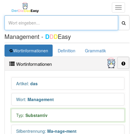
Toggle
navigati
Management -
D
D
D
Easy
Wortinformationen
Definition
Grammatik
Übersetz
Wortinformationen
Artikel
:
das
Wort
:
Management
Typ:
Substantiv
Silbentrennung
:
Ma•nage•ment