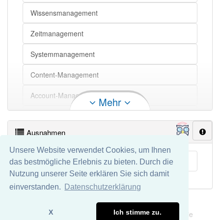
Wissensmanagement
Zeitmanagement
Systemmanagement
Content-Management
Account-Management
Mehr
Fondsmanagement
Ausnahmen
Risikomanagement
Unsere Website verwendet Cookies, um Ihnen
Projektmanagement
Adressmanagement
das bestmögliche Erlebnis zu bieten. Durch die
Nutzung unserer Seite erklären Sie sich damit
Dokumentenmanagement
einverstanden.
Datenschutzerklärung
Disease-Management
Impressum
Datenschutz
X
Ich stimme zu.
Wir übernehmen keine Garantie und keine Haftung für die
Changemanagement