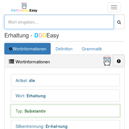
Toggle
navigati
Erhaltung -
D
D
D
Easy
Wortinformationen
Definition
Grammatik
Synonym
Wortinformationen
Artikel
:
die
Wort
:
Erhaltung
Typ:
Substantiv
Silbentrennung
:
Er•hal•tung