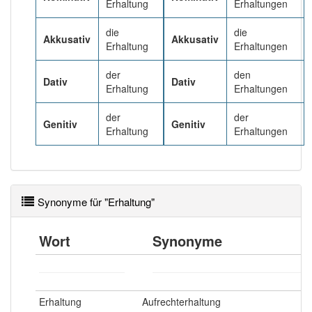
Erhaltung
Erhaltungen
Häufigkeit: 6 von 10
die
die
Akkusativ
Akkusativ
Erhaltung
Erhaltungen
Wörter mit Endung
-erhaltung
: 25
der
den
Dativ
Dativ
Erhaltung
Erhaltungen
Wörter mit Endung
-erhaltung
aber mit einem
der
der
anderen Artikel
die
: 0
Genitiv
Genitiv
Erhaltung
Erhaltungen
83% unserer Spielapp-Nutzer haben den Artikel
korrekt erraten.
Synonyme für "Erhaltung"
Wort
Synonyme
Erhaltung
Aufrechterhaltung