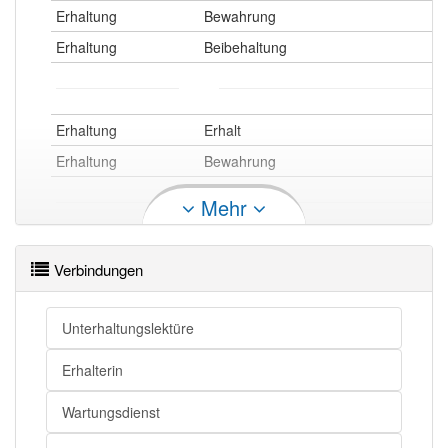
Erhaltung
Bewahrung
Erhaltung
Beibehaltung
Erhaltung
Erhalt
Erhaltung
Bewahrung
Mehr
Erhaltung
Überholung
Verbindungen
Erhaltung
Wartungsarbeiten
Erhaltung
Pflege
Unterhaltungslektüre
Erhaltung
Instandhaltung
Erhaltung
Unterhaltung
Erhalterin
Erhaltung
Wartung
Wartungsdienst
Erhaltung
Unterhalt