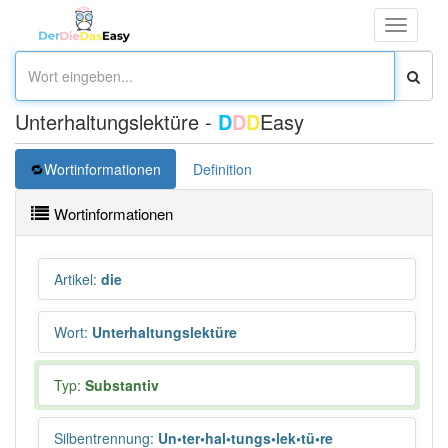
Toggle
navigati
Unterhaltungslektüre -
D
D
D
Easy
Wortinformationen
Definition
Wortinformationen
Artikel
:
die
Wort
:
Unterhaltungslektüre
Typ:
Substantiv
Silbentrennung
:
Un•ter•hal•tungs•lek•tü•re