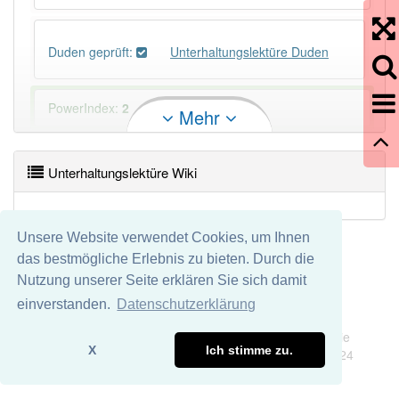
Duden geprüft:
Unterhaltungslektüre Duden
PowerIndex:
2
Mehr
Häufigkeit: 2 von 10
Unterhaltungslektüre Wiki
Wörter mit Endung
-unterhaltungslektüre
: 1
Unsere Website verwendet Cookies, um Ihnen
Wörter mit Endung
-unterhaltungslektüre
aber mit
das bestmögliche Erlebnis zu bieten. Durch die
einem anderen Artikel
die
: 0
Nutzung unserer Seite erklären Sie sich damit
einverstanden.
Datenschutzerklärung
97% unserer Spielapp-Nutzer haben den Artikel
Impressum
Datenschutz
korrekt erraten.
Wir übernehmen keine Garantie und keine Haftung für die
X
Ich stimme zu.
Richtigkeit und Vollständigkeit dieser Seite. DDDEasy 2024