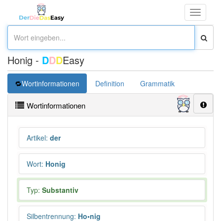
Toggle
navigati
Honig -
D
D
D
Easy
Wortinformationen
Definition
Grammatik
Übersetz
Wortinformationen
Artikel
:
der
Wort
:
Honig
Typ:
Substantiv
Silbentrennung
:
Ho•nig