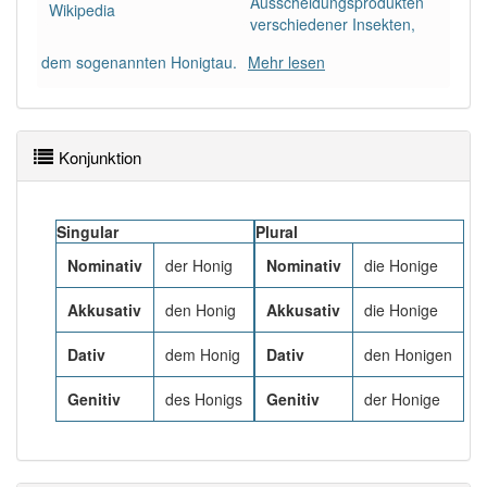
Ausscheidungsprodukten
83% unserer Spielapp-Nutzer haben den Artikel
Wikipedia
verschiedener Insekten,
korrekt erraten.
dem sogenannten Honigtau.
Mehr lesen
Konjunktion
Singular
Plural
Nominativ
der Honig
Nominativ
die Honige
Akkusativ
den Honig
Akkusativ
die Honige
Dativ
dem Honig
Dativ
den Honigen
Genitiv
des Honigs
Genitiv
der Honige