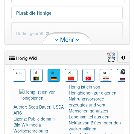
Plural
:
die Honige
Duden geprüft:
Honig Duden
Mehr
Honig Wiktionary
Honig Wiki
PowerIndex:
225
als
af
de
zh
tr
sr
ru
Häufigkeit: 4 von 10
Honig ist ein von
Honigbienen zur eigenen
Wörter mit Endung
-honig
: 14
Nahrungsvorsorge
erzeugtes und vom
Author: Scott Bauer, USDA
Menschen genutztes
ARS
Wörter mit Endung
-honig
aber mit einem anderen
Lebensmittel aus dem
Lizenz: Public domain
Artikel
der
: 0
Nektar von Blüten oder den
Bild:Wikimedia
zuckerhaltigen
Wortbeschreibung :