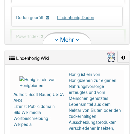
Duden geprüft:
Lindenhonig Duden
PowerIndex:
2
Mehr
Häufigkeit: 2 von 10
Lindenhonig Wiki
Wörter mit Endung
-lindenhonig
: 1
Honig ist ein von
Honigbienen zur eigenen
Wörter mit Endung
-lindenhonig
aber mit einem
Nahrungsvorsorge
anderen Artikel
der
: 0
erzeugtes und vom
Author: Scott Bauer, USDA
Menschen genutztes
ARS
Lebensmittel aus dem
97% unserer Spielapp-Nutzer haben den Artikel
Lizenz: Public domain
Nektar von Blüten oder den
korrekt erraten.
Bild:Wikimedia
zuckerhaltigen
Wortbeschreibung :
Ausscheidungsprodukten
Wikipedia
verschiedener Insekten,