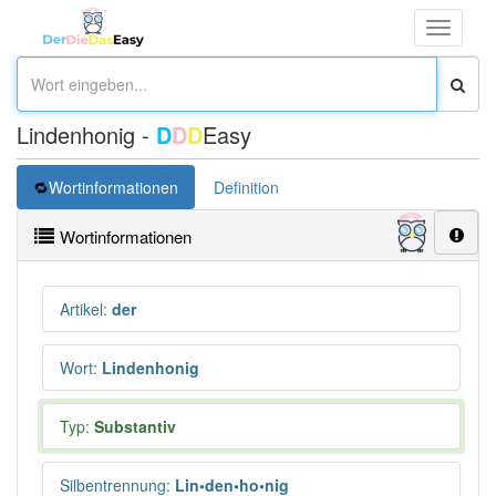
Toggle
navigati
Lindenhonig -
D
D
D
Easy
Wortinformationen
Definition
Wortinformationen
Artikel
:
der
Wort
:
Lindenhonig
Typ:
Substantiv
Silbentrennung
:
Lin•den•ho•nig