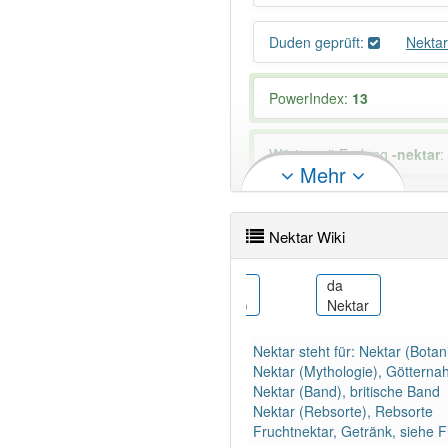
Duden geprüft:
Nekta
PowerIndex:
13
Wörter mit Endung
-nektar
:
Mehr
92% unserer Spielapp-Nutzer
Nektar Wiki
eu
da
Nektar (argipena)
Nektar
guasi)
Nektar steht für: Nektar (Botan
Nektar (Mythologie), Götterna
Nektar (Band), britische Band
Nektar (Rebsorte), Rebsorte
Fruchtnektar, Getränk, siehe F