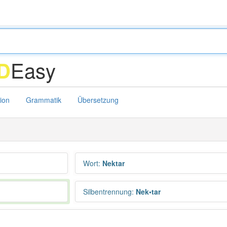
Easy
D
tion
Grammatik
Übersetzung
Wort
:
Nektar
Silbentrennung
:
Nek•tar