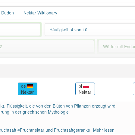
r Duden
Nektar Wiktionary
Häufigkeit: 4 von 10
 2
Wörter mit End
 haben den Artikel korrekt erraten.
de
pl
Nektar
Nektar
ik), Flüssigkeit, die von den Blüten von Pflanzen erzeugt wird
hrung in der griechischen Mythologie
ruchtsaft #Fruchtnektar und Fruchtsaftgetränke
Mehr lesen