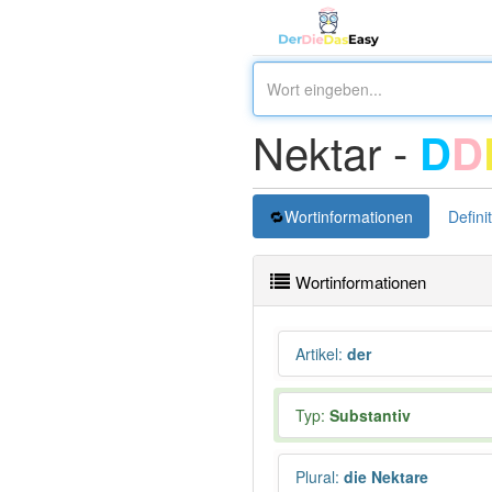
Nektar -
D
D
Wortinformationen
Defini
Wortinformationen
Artikel
:
der
Typ:
Substantiv
Plural
:
die Nektare