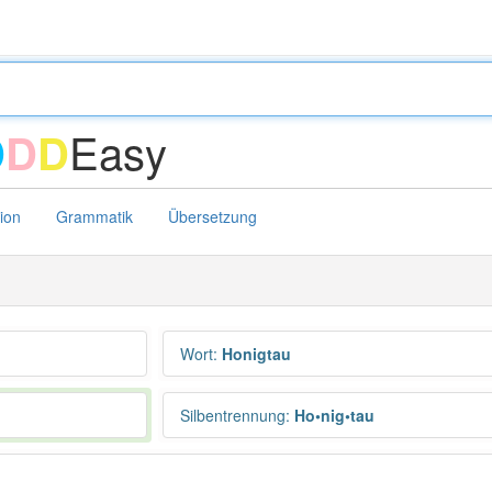
Easy
D
D
D
tion
Grammatik
Übersetzung
Wort
:
Honigtau
Silbentrennung
:
Ho•nig•tau