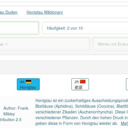
tau Duden
Honigtau Wiktionary
Häufigkeit: 2 von 10
au
: 1
Wörter mit End
 haben den Artikel korrekt erraten.
de
zh
Honigtau
蜜露
Honigtau ist ein zuckerhaltiges Ausscheidungsprod
Blattläuse (Aphidina), Schildläuse (Coccina), Blattf
Author: Frank
verschiedener Zikaden (Auchenorrhyncha). Diese I
Mikley
verschiedener Pflanzen. Durch den hohen Druck in 
ribution 2.5
geben diese in Form von Honigtau wieder ab.
Meh