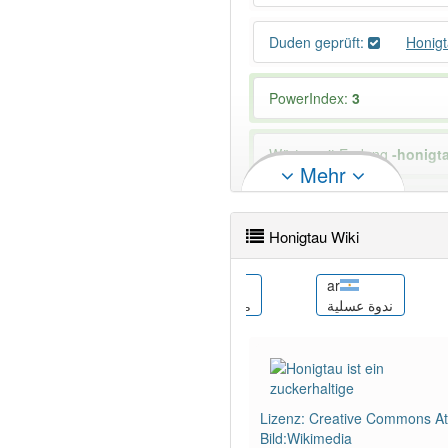
Duden geprüft:
Honig
PowerIndex:
3
Wörter mit Endung
-honigt
Mehr
98% unserer Spielapp-Nutzer
Honigtau Wiki
be
ar
melada
Мядзвяная падзь
ندوة عسلية
Lizenz: Creative Commons Att
Bild:Wikimedia