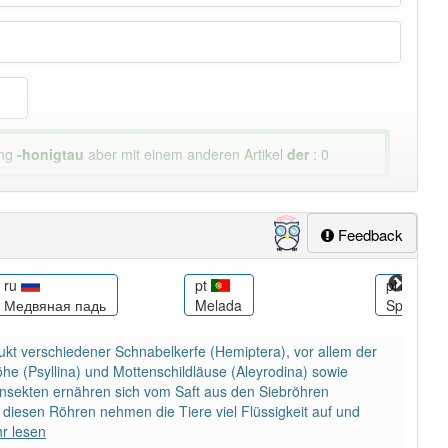
ung
-honigtau
aber mit einem anderen Artikel
der
: 0
Feedback
ru
pt
pl
Медвяная падь
Melada
Spadź
ukt verschiedener Schnabelkerfe (Hemiptera), vor allem der
löhe (Psyllina) und Mottenschildläuse (Aleyrodina) sowie
nsekten ernähren sich vom Saft aus den Siebröhren
diesen Röhren nehmen die Tiere viel Flüssigkeit auf und
r lesen