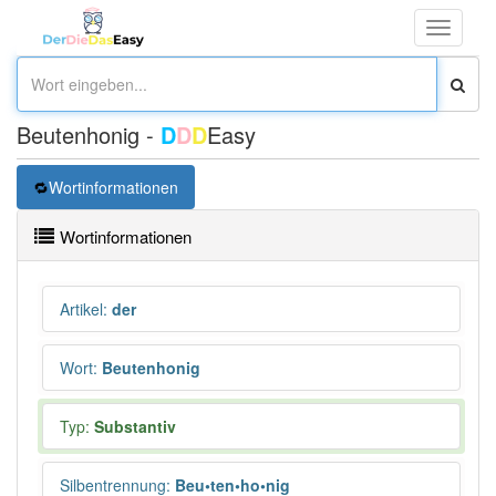
Toggle
navigati
Beutenhonig -
D
D
D
Easy
Wortinformationen
Wortinformationen
Artikel
:
der
Wort
:
Beutenhonig
Typ:
Substantiv
Silbentrennung
:
Beu•ten•ho•nig