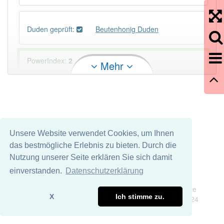
Duden geprüft:
Beutenhonig Duden
PowerIndex:
2
Mehr
Häufigkeit: 2 von 10
Wörter mit Endung
-beutenhonig
: 1
Unsere Website verwendet Cookies, um Ihnen
Wörter mit Endung
-beutenhonig
aber mit einem
das bestmögliche Erlebnis zu bieten. Durch die
anderen Artikel
der
: 0
Nutzung unserer Seite erklären Sie sich damit
einverstanden.
Datenschutzerklärung
89% unserer Spielapp-Nutzer haben den Artikel
Impressum
Datenschutz
korrekt erraten.
Wir übernehmen keine Garantie und keine Haftung für die
X
Ich stimme zu.
Richtigkeit und Vollständigkeit dieser Seite. DDDEasy 2024