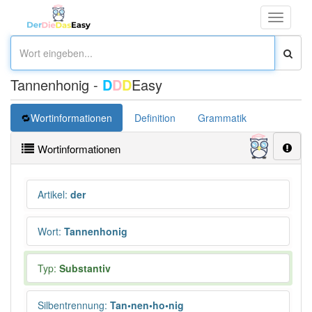
Toggle
navigati
Tannenhonig -
D
D
D
Easy
Wortinformationen
Definition
Grammatik
Übersetz
Wortinformationen
Artikel
:
der
Wort
:
Tannenhonig
Typ:
Substantiv
Silbentrennung
:
Tan•nen•ho•nig