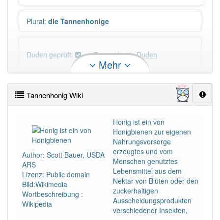
Plural
:
die Tannenhonige
Duden geprüft:
Tannenhonig Duden
Mehr
Tannenhonig Wiktionary
Tannenhonig Wiki
PowerIndex:
2
Honig ist ein von
Honigbienen zur eigenen
Häufigkeit: 2 von 10
Nahrungsvorsorge
erzeugtes und vom
Author: Scott Bauer, USDA
Wörter mit Endung
-tannenhonig
: 1
Menschen genutztes
ARS
Lebensmittel aus dem
Lizenz: Public domain
Nektar von Blüten oder den
Bild:Wikimedia
Wörter mit Endung
-tannenhonig
aber mit einem
zuckerhaltigen
Wortbeschreibung :
anderen Artikel
der
: 0
Ausscheidungsprodukten
Wikipedia
verschiedener Insekten,