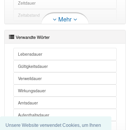
Zeitdauer
Zeitabstand
Mehr
Zeitrahmen
Verwandte Wörter
Periode
Zeitspanne
Lebensdauer
Zeitintervall
Gültigkeitsdauer
Frist
Verweildauer
Zeitabschnitt
Wirkungsdauer
Amtsdauer
Aufenthaltsdauer
Unsere Website verwendet Cookies, um Ihnen
Brenndauer