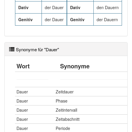
81% unserer Spielapp-Nutzer haben den Artikel
korrekt erraten.
Dativ
der Dauer
Dativ
den Dauern
Genitiv
der Dauer
Genitiv
der Dauern
Synonyme für "Dauer"
Wort
Synonyme
Dauer
Zeitdauer
Dauer
Phase
Dauer
Zeitintervall
Dauer
Zeitabschnitt
Dauer
Periode