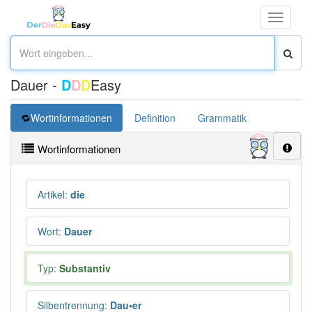
Toggle
navigati
Dauer -
D
D
D
Easy
Wortinformationen
Definition
Grammatik
Synonym
Wortinformationen
Artikel
:
die
Wort
:
Dauer
Typ:
Substantiv
Silbentrennung
:
Dau•er