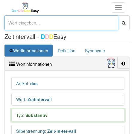
Toggle
navigati
Zeitintervall -
D
D
D
Easy
Wortinformationen
Definition
Synonyme
Wortinformationen
Artikel
:
das
Wort
:
Zeitintervall
Typ:
Substantiv
Silbentrennung
:
Zeit•in•ter•vall