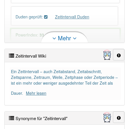
Duden geprüft:
Zeitintervall Duden
PowerIndex:
33
Mehr
Häufigkeit: 4 von 10
Zeitintervall Wiki
Wörter mit Endung
-zeitintervall
: 1
Ein Zeitintervall – auch Zeitabstand, Zeitabschnitt,
Zeitspanne, Zeitraum, Weile, Zeitphase oder Zeitperiode –
Wörter mit Endung
-zeitintervall
aber mit einem
ist ein mehr oder weniger ausgedehnter Teil der Zeit als
anderen Artikel
das
: 0
Dauer.
Mehr lesen
Das Wort wird häufig verwendet im Bereich
bildungssprachlich
Synonyme für "Zeitintervall"
88% unserer Spielapp-Nutzer haben den Artikel
korrekt erraten.