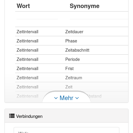
Wort
Synonyme
Zeitintervall
Zeitdauer
Zeitintervall
Phase
Zeitintervall
Zeitabschnitt
Zeitintervall
Periode
Zeitintervall
Frist
Zeitintervall
Zeitraum
Zeitintervall
Zeit
Zeitintervall
(zeitlicher) Abstand
Mehr
Zeitintervall
Zeitabstand
Zeitintervall
Dauer
Verbindungen
Zeitintervall
Zeitspanne
Zeitintervall
Zeitdifferenz