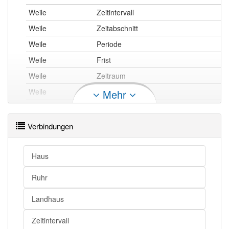
Weile
Zeitintervall
Weile
Zeitabschnitt
Weile
Periode
Weile
Frist
Weile
Zeitraum
Weile
Zeit
Mehr
Weile
(zeitlicher) Abstand
Weile
Zeitabstand
Verbindungen
Weile
Dauer
Weile
Zeitspanne
Haus
Weile
Zeitdifferenz
Ruhr
Weile
Spanne
Landhaus
Weile
Zeitlang
Weile
(zeitliches) Intervall
Zeitintervall