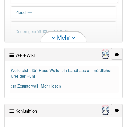
Plural
:
—
Duden geprüft:
Weile Duden
Mehr
Weile Wiktionary
Weile Wiki
PowerIndex:
46
Weile steht für: Haus Weile, ein Landhaus am nördlichen
Ufer der Ruhr
Häufigkeit: 6 von 10
ein Zeitintervall
Mehr lesen
Wörter mit Endung
-weile
: 3
Wörter mit Endung
-weile
aber mit einem anderen
Konjunktion
Artikel
die
: 0