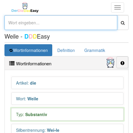
Toggle
navigati
Weile -
D
D
D
Easy
Wortinformationen
Definition
Grammatik
Synonym
Wortinformationen
Artikel
:
die
Wort
:
Weile
Typ:
Substantiv
Silbentrennung
:
Wei•le