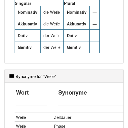
85% unserer Spielapp-Nutzer haben den Artikel
Singular
Plural
korrekt erraten.
Nominativ
die Weile
Nominativ
—
Akkusativ
die Weile
Akkusativ
—
Dativ
der Weile
Dativ
—
Genitiv
der Weile
Genitiv
—
Synonyme für "Weile"
Wort
Synonyme
Weile
Zeitdauer
Weile
Phase