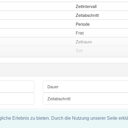
Zeitintervall
Zeitabschnitt
Periode
Frist
Zeitraum
Zeit
(zeitlicher) Abstand
Zeitabstand
Dauer
Zeitdifferenz
Dauer
Weile
Zeitabschnitt
Spanne
Zeitlang
che Erlebnis zu bieten. Durch die Nutzung unserer Seite erklä
Zeitrahmen
tz