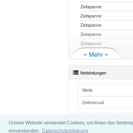
Zeitspanne
Zeitspanne
Zeitspanne
Zeitspanne
Zeitspanne
Zeitspanne
Mehr
Zeitspanne
Zeitspanne
Verbindungen
Zeitspanne
Zeitspanne
Weile
Zeitspanne
Zeitintervall
Zeitspanne
Zeitspanne
Unsere Website verwendet Cookies, um Ihnen das bestmögli
Zeitspanne
Impressum
Datenschu
einverstanden.
Datenschutzerklärung