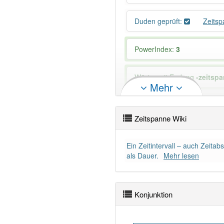
Duden geprüft:
Zeits
PowerIndex:
3
Wörter mit Endung
-zeitsp
Mehr
84% unserer Spielapp-Nutzer
Zeitspanne Wiki
Ein Zeitintervall – auch Zeita
als Dauer.
Mehr lesen
Konjunktion