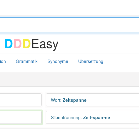
-
Easy
D
D
D
tion
Grammatik
Synonyme
Übersetzung
Wort
:
Zeitspanne
Silbentrennung
:
Zeit•span•ne