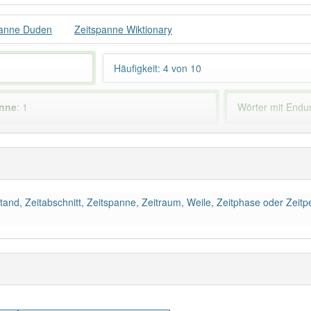
panne Duden
Zeitspanne Wiktionary
Häufigkeit: 4 von 10
anne
: 1
Wörter mit End
 haben den Artikel korrekt erraten.
bstand, Zeitabschnitt, Zeitspanne, Zeitraum, Weile, Zeitphase oder Zeitp