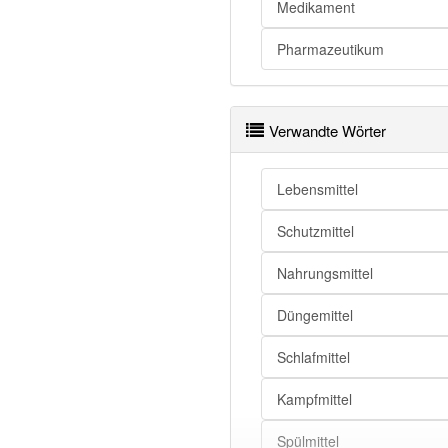
Mittel
Medikament
Mittel
Pharmazeutikum
Mittel
Verwandte Wörter
Mittel
Mittel
Lebensmittel
Mittel
Schutzmittel
Mittel
Mittel
Nahrungsmittel
Mittel
Düngemittel
Schlafmittel
Mittel
Kampfmittel
Mittel
Spülmittel
Mittel