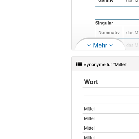
Genitiv
des Mi
Singular
Nominativ
das Mi
Mehr
Akkusativ
das Mi
Dativ
dem Mi
Synonyme für "Mittel"
Genitiv
des Mi
Wort
Singular
Nominativ
die Mit
Mittel
Akkusativ
die Mit
Mittel
Mittel
Dativ
der Mi
Mittel