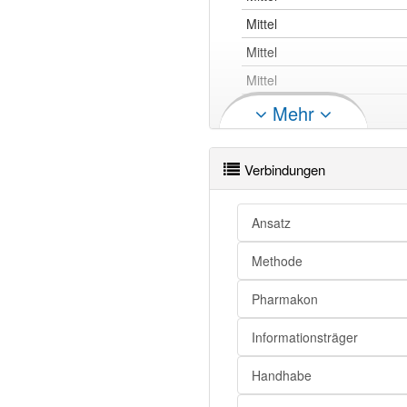
Genitiv
der Mi
Mittel
Mittel
Mittel
Mittel
Mehr
Mittel
Mittel
Verbindungen
Mittel
Mittel
Ansatz
Methode
Mittel
Pharmakon
Mittel
Informationsträger
Mittel
Handhabe
Mittel