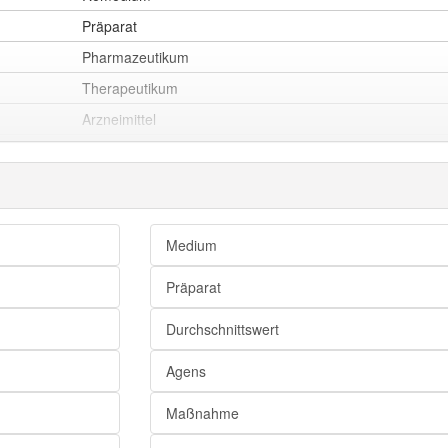
ttel
Genitiv
—
Präparat
Pharmazeutikum
Therapeutikum
Arzneimittel
Agens
Medikament
Arznei
Medizin
Medium
Präparat
Mittelmaß
Durchschnittswert
Schnitt
Agens
Mittelwert
Maßnahme
Durchschnitt