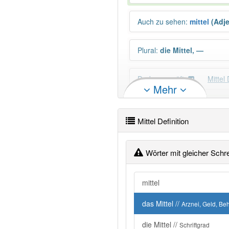
Auch zu sehen
:
mittel
(Adje
Plural
:
die Mittel, —
Duden geprüft:
Mittel
Mehr
PowerIndex:
4 737
Mittel Definition
Wörter mit Endung
-mittel
: 
Wörter mit gleicher Schr
99% unserer Spielapp-Nutzer
mittel
das Mittel //
Arznei, Geld, Beh
die Mittel //
Schriftgrad