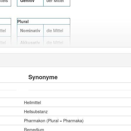
ttels
Genitiv
der Mittel
Plural
ttel
Nominativ
die Mittel
ttel
Akkusativ
die Mittel
ttel
Dativ
den Mitteln
ttels
Genitiv
der Mittel
Synonyme
Plural
tel
Nominativ
—
Heilmittel
tel
Akkusativ
—
Heilsubstanz
ttel
Dativ
Pharmakon (Plural = Pharmaka)
—
Remedium