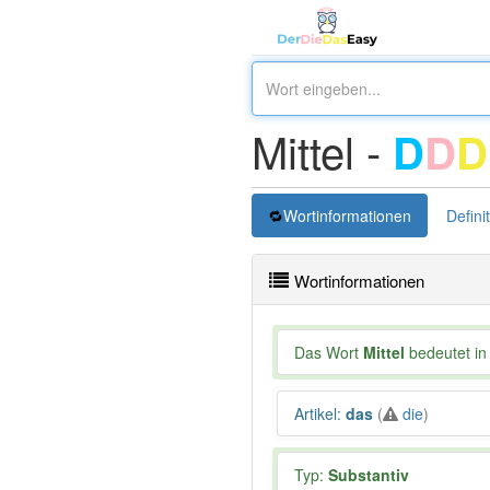
Mittel -
D
D
D
Wortinformationen
Defini
Wortinformationen
Das Wort
Mittel
bedeutet in 
Artikel
:
das
(
die
)
Typ:
Substantiv