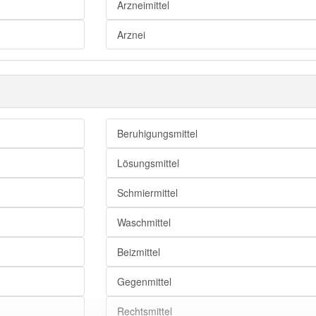
Durchschnittswert
Arzneimittel
arithmetisches Mittel
Arznei
Format
Ansatz
Methode
Beruhigungsmittel
Werkzeug
Lösungsmittel
Handhabe
Maßnahme
Schmiermittel
Instrument
Waschmittel
Beizmittel
Medium
Gegenmittel
Informationsträger
Rechtsmittel
Mittler