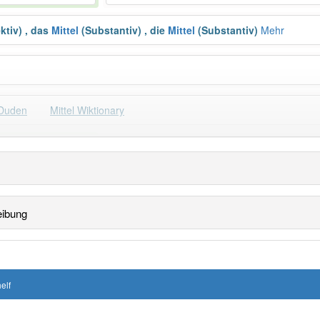
ktiv)
,
das
Mittel
(Substantiv)
,
die
Mittel
(Substantiv)
Mehr
 Duden
Mittel Wiktionary
Häufigkeit: 8 von 10
222
Wörter mit End
eibung
 haben den Artikel korrekt erraten.
elf