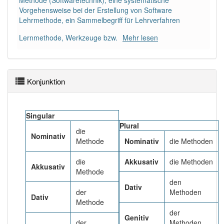
Methode (Softwaretechnik), eine systematische
88% unserer Spielapp-Nutzer haben den Artikel
Vorgehensweise bei der Erstellung von Software
korrekt erraten.
Lehrmethode, ein Sammelbegriff für Lehrverfahren
Lernmethode, Werkzeuge bzw.
Mehr lesen
Konjunktion
Singular
Plural
die
Nominativ
Methode
Nominativ
die Methoden
die
Akkusativ
die Methoden
Akkusativ
Methode
den
Dativ
der
Methoden
Dativ
Methode
der
Genitiv
der
Methoden