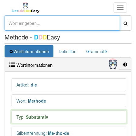
Toggle
navigati
Methode -
D
D
D
Easy
Wortinformationen
Definition
Grammatik
Synonym
Wortinformationen
Artikel
:
die
Wort
:
Methode
Typ:
Substantiv
Silbentrennung
:
Me•tho•de