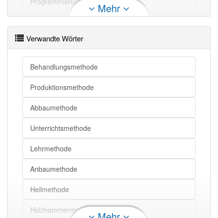
Programmierung
Mehr
Methode
Format
Arbeitsschritt
Methode
Ansatz
Verwandte Wörter
Abfolge
Methode
Werkzeug
Methode
Handhabe
Software
Behandlungsmethode
Methode
Maßnahme
Erstellung
Produktionsmethode
Methode
Mittel
Methode
Instrument
Abbaumethode
Unterrichtsmethode
Methode openthesaurus
Lehrmethode
Anbaumethode
Heilmethode
Holzhammermethode
Mehr