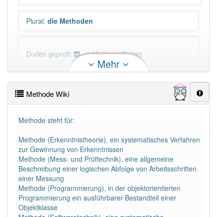
Plural
:
die Methoden
Duden geprüft:
Methode Duden
Mehr
Methode Wiktionary
Methode Wiki
PowerIndex:
3 991
Methode steht für:
Häufigkeit: 6 von 10
Methode (Erkenntnistheorie), ein systematisches Verfahren
zur Gewinnung von Erkenntnissen
Wörter mit Endung
-methode
: 70
Methode (Mess- und Prüftechnik), eine allgemeine
Beschreibung einer logischen Abfolge von Arbeitsschritten
einer Messung
Wörter mit Endung
-methode
aber mit einem
Methode (Programmierung), in der objektorientierten
anderen Artikel
die
: 0
Programmierung ein ausführbarer Bestandteil einer
Objektklasse