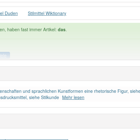
ttel Duden
Stilmittel Wiktionary
en, haben fast immer Artikel:
das
.
iele
Häufigkeit: 4 von 10
ssenschaften und sprachlichen Kunstformen eine rhetorische Figur, siehe
el
: 1
Wörter mit End
sdrucksmittel, siehe Stilkunde
Mehr lesen
ndet im Bereich
bildende Kunst
Musik
88% unserer Spie