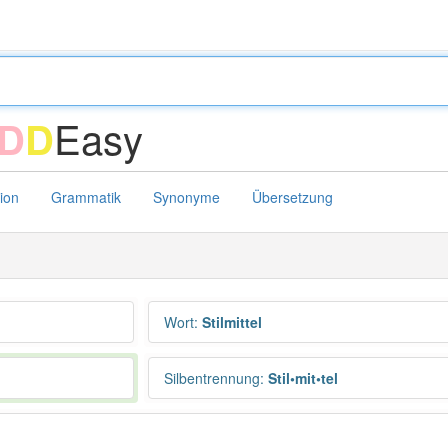
Easy
D
D
tion
Grammatik
Synonyme
Übersetzung
Wort
:
Stilmittel
Silbentrennung
:
Stil•mit•tel