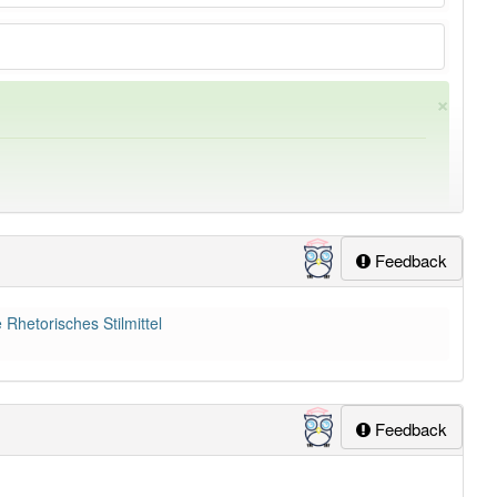
×
Feedback
 Rhetorisches Stilmittel
ung
-stilmittel
aber mit einem anderen Artikel
das
: 0
lapp-Nutzer haben den Artikel korrekt erraten.
Feedback