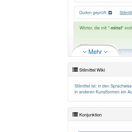
Duden geprüft:
Stilmi
Wörter, die mit "-
mittel
" end
DER:
0
Mehr
DIE:
25
Ausnahmen
Beisp
DAS:
223
Stilmittel Wiki
PowerIndex:
25
Stilmittel ist: in den Sprachwi
Wörter mit Endung
-stilmitt
in anderen Kunstformen ein Au
Das Wort wird häufig verwe
Sprachwissenschaft
Konjunktion