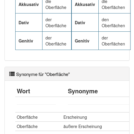
94% unserer Spielapp-Nutzer haben den Artikel
die
die
Akkusativ
Akkusativ
korrekt erraten.
Oberfläche
Oberflächen
der
den
Dativ
Dativ
Oberfläche
Oberflächen
der
der
Genitiv
Genitiv
Oberfläche
Oberflächen
Synonyme für "Oberfläche"
Wort
Synonyme
Oberfläche
Erscheinung
Oberfläche
äußere Erscheinung