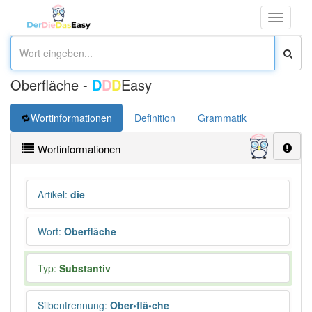
Toggle
navigati
Oberfläche -
D
D
D
Easy
Wortinformationen
Definition
Grammatik
Synonym
Wortinformationen
Artikel
:
die
Wort
:
Oberfläche
Typ:
Substantiv
Silbentrennung
:
Ober•flä•che