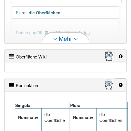
Plural
:
die Oberflächen
Duden geprüft:
Oberfläche Duden
Mehr
Oberfläche Wiktionary
Oberfläche Wiki
PowerIndex:
649
Häufigkeit: 6 von 10
Konjunktion
Wörter mit Endung
-oberfläche
: 9
Singular
Plural
Wörter mit Endung
-oberfläche
aber mit einem
die
die
anderen Artikel
die
: 0
Nominativ
Nominativ
Oberfläche
Oberflächen