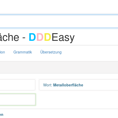
äche -
Easy
D
D
D
tion
Grammatik
Übersetzung
Wort
:
Metalloberfläche
en