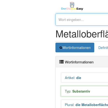
Metalloberfl
Wortinformationen
Defini
Wortinformationen
Artikel
:
die
Typ:
Substantiv
Plural
:
die Metalloberfläch