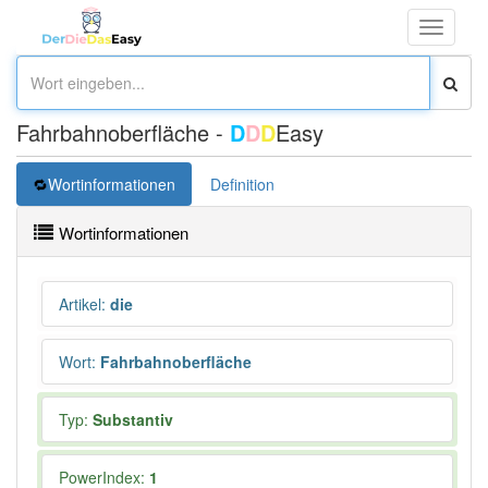
Toggle
navigati
Fahrbahnoberfläche -
D
D
D
Easy
Wortinformationen
Definition
Wortinformationen
Artikel
:
die
Wort
:
Fahrbahnoberfläche
Typ:
Substantiv
PowerIndex:
1