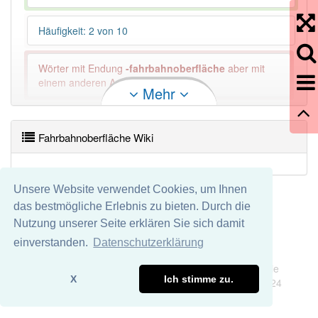
Häufigkeit: 2 von 10
Wörter mit Endung
-fahrbahnoberfläche
aber mit
einem anderen Artikel: -1
Mehr
81% unserer Spielapp-Nutzer haben den Artikel
korrekt erraten.
Fahrbahnoberfläche Wiki
Unsere Website verwendet Cookies, um Ihnen
das bestmögliche Erlebnis zu bieten. Durch die
Nutzung unserer Seite erklären Sie sich damit
einverstanden.
Datenschutzerklärung
Impressum
Datenschutz
Wir übernehmen keine Garantie und keine Haftung für die
X
Ich stimme zu.
Richtigkeit und Vollständigkeit dieser Seite. DDDEasy 2024