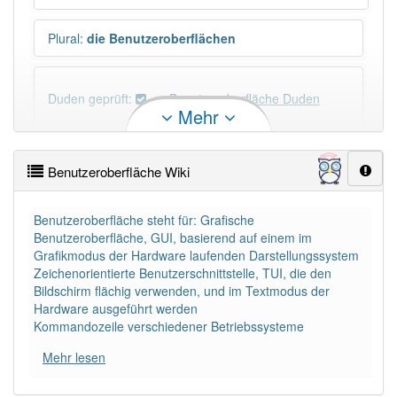
Plural
:
die Benutzeroberflächen
Duden geprüft:
Benutzeroberfläche Duden
Mehr
Benutzeroberfläche Wiktionary
Benutzeroberfläche Wiki
Wortversion
:
seltener auch Benützeroberfläche
Benutzeroberfläche steht für: Grafische
Benutzeroberfläche, GUI, basierend auf einem im
PowerIndex:
29
Grafikmodus der Hardware laufenden Darstellungssystem
Zeichenorientierte Benutzerschnittstelle, TUI, die den
Häufigkeit: 4 von 10
Bildschirm flächig verwenden, und im Textmodus der
Hardware ausgeführt werden
Kommandozeile verschiedener Betriebssysteme
Wörter mit Endung
-benutzeroberfläche
: 1
Mehr lesen
Wörter mit Endung
-benutzeroberfläche
aber mit