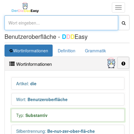
Toggle
navigati
Benutzeroberfläche -
D
D
D
Easy
Wortinformationen
Definition
Grammatik
Synonym
Wortinformationen
Artikel
:
die
Wort
:
Benutzeroberfläche
Typ:
Substantiv
Silbentrennung
:
Be•nut•zer•ober•flä•che