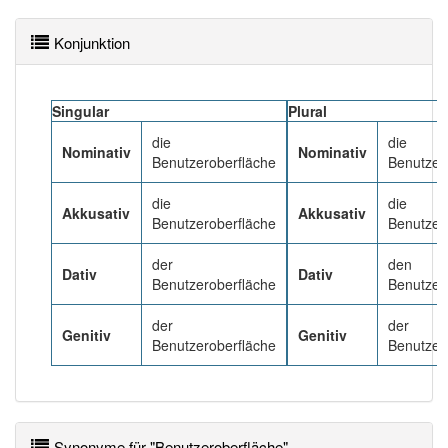
einem anderen Artikel
die
: 0
Konjunktion
Das Wort wird häufig verwendet im Bereich
99% unserer Spielapp-Nutzer haben den Artikel
Singular
Plural
korrekt erraten.
die
die
Nominativ
Nominativ
Benutzeroberfläche
Benutzer
die
die
Akkusativ
Akkusativ
Benutzeroberfläche
Benutzer
der
den
Dativ
Dativ
Benutzeroberfläche
Benutzer
der
der
Genitiv
Genitiv
Benutzeroberfläche
Benutzer
Synonyme für "Benutzeroberfläche"