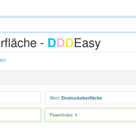
rfläche -
Easy
D
D
D
tion
Wort
:
Eindruckoberfläche
PowerIndex:
1