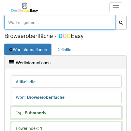
Toggle
navigati
Browseroberfläche -
D
D
D
Easy
Wortinformationen
Definition
Wortinformationen
Artikel
:
die
Wort
:
Browseroberfläche
Typ:
Substantiv
PowerIndex:
1