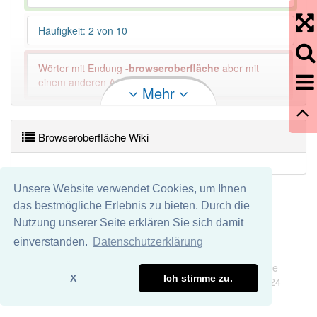
Häufigkeit: 2 von 10
Wörter mit Endung
-browseroberfläche
aber mit
einem anderen Artikel: -1
Mehr
82% unserer Spielapp-Nutzer haben den Artikel
korrekt erraten.
Browseroberfläche Wiki
Unsere Website verwendet Cookies, um Ihnen
das bestmögliche Erlebnis zu bieten. Durch die
Nutzung unserer Seite erklären Sie sich damit
einverstanden.
Datenschutzerklärung
Impressum
Datenschutz
Wir übernehmen keine Garantie und keine Haftung für die
X
Ich stimme zu.
Richtigkeit und Vollständigkeit dieser Seite. DDDEasy 2024