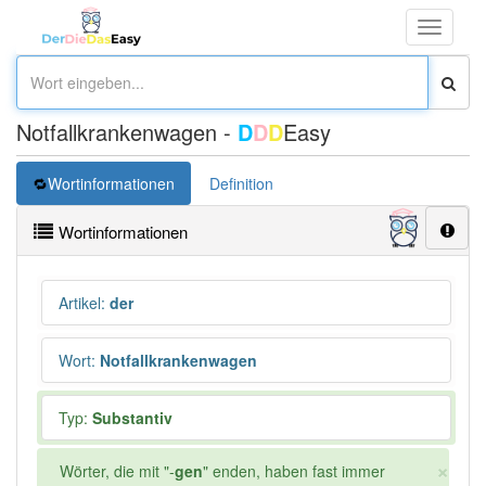
Toggle
navigati
Notfallkrankenwagen -
D
D
D
Easy
Wortinformationen
Definition
Wortinformationen
Artikel
:
der
Wort
:
Notfallkrankenwagen
Typ:
Substantiv
×
Wörter, die mit "-
gen
" enden, haben fast immer