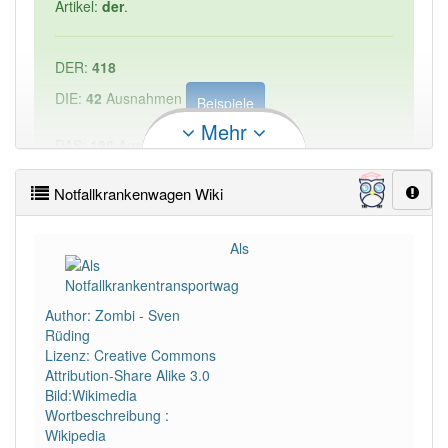
Artikel:
der
.
DER:
418
DIE:
42
Ausnahmen
Beispiele
Mehr
DAS:
198
Ausnahmen
Beispiele
Notfallkrankenwagen Wiki
PowerIndex:
1
Als
Häufigkeit: 2 von 10
Author: Zombi - Sven
Wörter mit Endung
-notfallkrankenwagen
aber mit
Rüding
einem anderen Artikel: -1
Lizenz: Creative Commons
Attribution-Share Alike 3.0
85% unserer Spielapp-Nutzer haben den Artikel
Bild:Wikimedia
korrekt erraten.
Wortbeschreibung :
Wikipedia