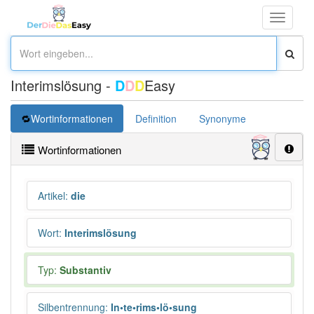
Toggle
navigati
Interimslösung -
D
D
D
Easy
Wortinformationen
Definition
Synonyme
Wortinformationen
Artikel
:
die
Wort
:
Interimslösung
Typ:
Substantiv
Silbentrennung
:
In•te•rims•lö•sung