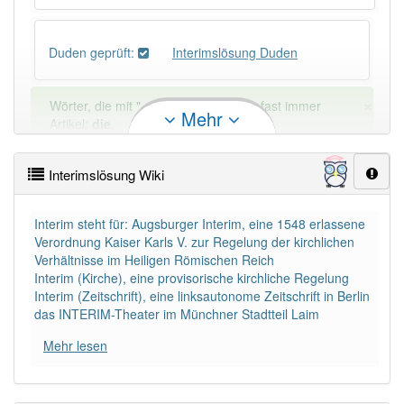
Duden geprüft:
Interimslösung Duden
×
Wörter, die mit "-
ung
" enden, haben fast immer
Mehr
Artikel:
die
.
Interimslösung Wiki
DER:
127
Ausnahmen
Beispiele
DIE:
11 043
Interim steht für: Augsburger Interim, eine 1548 erlassene
Verordnung Kaiser Karls V. zur Regelung der kirchlichen
DAS:
2
Ausnahmen
Beispiele
Verhältnisse im Heiligen Römischen Reich
Interim (Kirche), eine provisorische kirchliche Regelung
Interim (Zeitschrift), eine linksautonome Zeitschrift in Berlin
PowerIndex:
3
das INTERIM-Theater im Münchner Stadtteil Laim
Mehr lesen
Häufigkeit: 4 von 10
Wörter mit Endung
-interimslösung
: 1