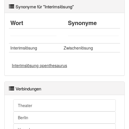
Synonyme für "Interimslösung"
Wörter mit Endung
-interimslösung
aber mit einem
anderen Artikel
die
: 0
Wort
Synonyme
83% unserer Spielapp-Nutzer haben den Artikel
korrekt erraten.
Interimslösung
Zwischenlösung
Interimslösung openthesaurus
Verbindungen
Theater
Berlin