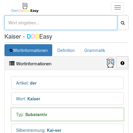
Toggle
navigati
Kaiser -
D
D
D
Easy
Wortinformationen
Definition
Grammatik
Synonym
Wortinformationen
Artikel
:
der
Wort
:
Kaiser
Typ:
Substantiv
Silbentrennung
:
Kai•ser