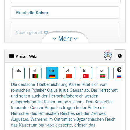
Plural
:
die Kaiser
Duden geprüft:
Kaiser Duden
Mehr
Kaiser Wiktionary
Kaiser Wiki
PowerIndex:
91
an
als
af
de
zh
tr
sr
ru
Häufigkeit: 6 von 10
Die deutsche Titelbezeichnung Kaiser leitet sich vom
römischen Politiker Gaius Iulius Caesar ab. Die Herrschaft
Wörter mit Endung
-kaiser
: 5
und selten auch der Herrschaftsbereich werden
entsprechend als Kaisertum bezeichnet. Den Kaisertitel
Imperator Caesar Augustus trugen in der Antike die
Wörter mit Endung
-kaiser
aber mit einem anderen
Herrscher des Römischen Reiches seit der Zeit des
Artikel
der
: 0
Augustus. Während im Oströmisch-Byzantinischen Reich
das Kaisertum bis 1453 existierte, erlosch das