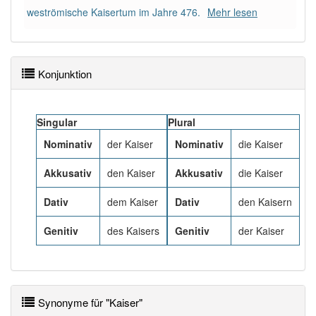
97% unserer Spielapp-Nutzer haben den Artikel
weströmische Kaisertum im Jahre 476.
Mehr lesen
korrekt erraten.
Konjunktion
Singular
Plural
Nominativ
der Kaiser
Nominativ
die Kaiser
Akkusativ
den Kaiser
Akkusativ
die Kaiser
Dativ
dem Kaiser
Dativ
den Kaisern
Genitiv
des Kaisers
Genitiv
der Kaiser
Synonyme für "Kaiser"