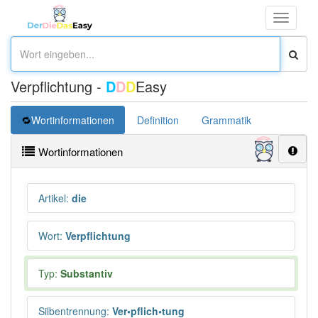
Toggle
navigati
Verpflichtung -
D
D
D
Easy
Wortinformationen
Definition
Grammatik
Synonym
Wortinformationen
Artikel
:
die
Wort
:
Verpflichtung
Typ:
Substantiv
Silbentrennung
:
Ver•pflich•tung