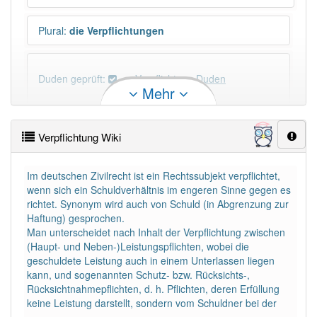
Plural
:
die Verpflichtungen
Duden geprüft:
Verpflichtung Duden
Mehr
Verpflichtung Wiktionary
Verpflichtung Wiki
×
Wörter, die mit "-
ung
" enden, haben fast immer
Artikel:
die
.
Im deutschen Zivilrecht ist ein Rechtssubjekt verpflichtet,
wenn sich ein Schuldverhältnis im engeren Sinne gegen es
richtet. Synonym wird auch von Schuld (in Abgrenzung zur
DER:
127
Ausnahmen
Haftung) gesprochen.
Beispiele
Man unterscheidet nach Inhalt der Verpflichtung zwischen
DIE:
11 043
(Haupt- und Neben-)Leistungspflichten, wobei die
geschuldete Leistung auch in einem Unterlassen liegen
DAS:
2
Ausnahmen
Beispiele
kann, und sogenannten Schutz- bzw. Rücksichts-,
Rücksichtnahmepflichten, d. h. Pflichten, deren Erfüllung
keine Leistung darstellt, sondern vom Schuldner bei der
PowerIndex:
856