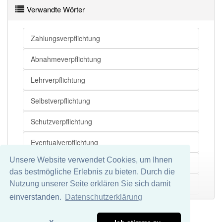
Verwandte Wörter
Haupt
Verpflichtung
Schuldigkeit
Verpflichtung
Verbindlichkeit
Zivilrecht
Zahlungsverpflichtung
Verpflichtung
Agenda
Schuldverhältnis
Abnahmeverpflichtung
Abgrenzung
Lehrverpflichtung
Verpflichtung
Beschränkung
Selbstverpflichtung
Verpflichtung
Einschränkung
Verpflichtung
Artikel
Schutzverpflichtung
Verpflichtung
Vorbehalt
Eventualverpflichtung
Verpflichtung
Kautel
Unsere Website verwendet Cookies, um Ihnen
Abrüstungsverpflichtung
Verpflichtung
Versteckspiel
das bestmögliche Erlebnis zu bieten. Durch die
Bündnisverpflichtung
Nutzung unserer Seite erklären Sie sich damit
Mehr
Verpflichtung openthesaurus
einverstanden.
Datenschutzerklärung
Dienstverpflichtung
Impressum
Datenschutz