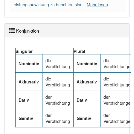
Leistungsbewirkung zu beachten sind.
Mehr lesen
Häufigkeit: 6 von 10
Wörter mit Endung
-verpflichtung
: 15
Konjunktion
Wörter mit Endung
-verpflichtung
aber mit einem
anderen Artikel
die
: 0
Singular
Plural
die
die
Nominativ
Nominativ
85% unserer Spielapp-Nutzer haben den Artikel
Verpflichtung
Verpflichtungen
korrekt erraten.
die
die
Akkusativ
Akkusativ
Verpflichtung
Verpflichtungen
der
den
Dativ
Dativ
Verpflichtung
Verpflichtungen
der
der
Genitiv
Genitiv
Verpflichtung
Verpflichtungen