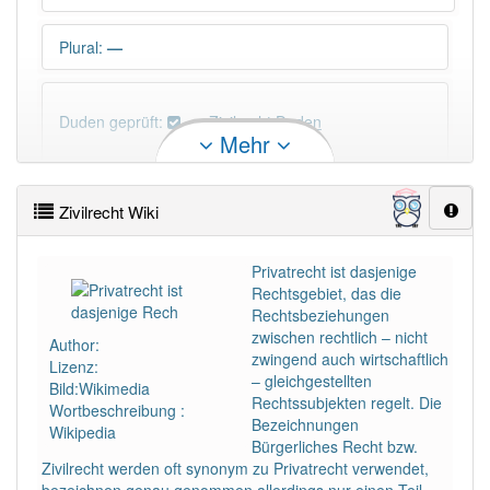
Plural
:
—
Duden geprüft:
Zivilrecht Duden
Mehr
Zivilrecht Wiktionary
Zivilrecht Wiki
×
Wörter, die mit "-
echt
" enden, haben fast immer
Artikel:
das
.
Privatrecht ist dasjenige
Rechtsgebiet, das die
Rechtsbeziehungen
DER:
37
Ausnahmen
zwischen rechtlich – nicht
Beispiele
Author:
zwingend auch wirtschaftlich
Lizenz:
DIE:
0
– gleichgestellten
Bild:Wikimedia
DAS:
309
Rechtssubjekten regelt. Die
Wortbeschreibung :
Bezeichnungen
Wikipedia
Bürgerliches Recht bzw.
PowerIndex:
5
Zivilrecht werden oft synonym zu Privatrecht verwendet,