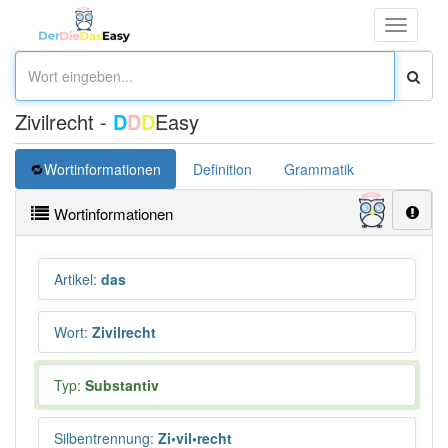
Toggle
navigati
Zivilrecht -
D
D
D
Easy
Wortinformationen
Definition
Grammatik
Synonym
Wortinformationen
Artikel
:
das
Wort
:
Zivilrecht
Typ:
Substantiv
Silbentrennung
:
Zi•vil•recht