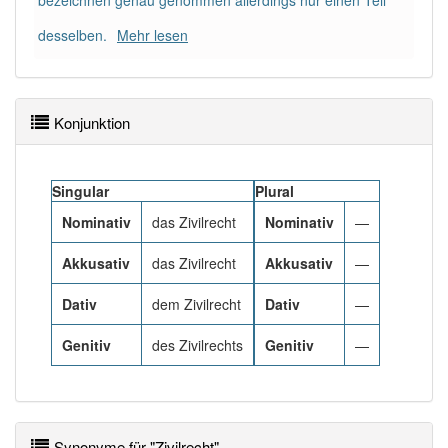
bezeichnen genau genommen allerdings nur einen Teil
Häufigkeit: 4 von 10
desselben.
Mehr lesen
Wörter mit Endung
-zivilrecht
: 1
Wörter mit Endung
Konjunktion
-zivilrecht
aber mit einem
anderen Artikel
das
: 0
Singular
Plural
Das Wort wird häufig verwendet im Bereich
Rechtssprache
Nominativ
das Zivilrecht
Nominativ
—
Akkusativ
das Zivilrecht
Akkusativ
—
92% unserer Spielapp-Nutzer haben den Artikel
korrekt erraten.
Dativ
dem Zivilrecht
Dativ
—
Genitiv
des Zivilrechts
Genitiv
—
Synonyme für "Zivilrecht"