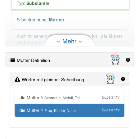
Typ:
Substantiv
Silbentrennung
:
Mut•ter
Auch zu sehen
:
die
Mutter
(Substantiv)
,
die
Mutter
Mehr
(Substantiv)
Mehr
Plural
:
die Mütter, die Muttern, —
Mutter Definition
Wörter mit gleicher Schreibung
Duden geprüft:
Mutter Duden
Mutter Wiktionary
die Mutter //
Substantiv
Schraube, Metall, Teil
die Mutter //
Substantiv
Frau, Kinder, Natur
PowerIndex:
2 737
Häufigkeit: 8 von 10