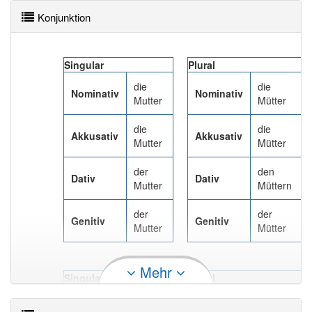
Patchworkfamilie oder als Adoptivkind, oder wenn es von
Konjunktion
einer Großmutter aufgezogen wird.
Im biologischen Sinne ist Mutter, wer die Eizelle
beigetragen hat, aus der der Embryo entstanden ist, und
Singular
Plural
wer das Kind ausgetragen und geboren hat.
Mehr lesen
die
die
Nominativ
Nominativ
Mutter
Mütter
die
die
Akkusativ
Akkusativ
Mutter
Mütter
der
den
Dativ
Dativ
Mutter
Müttern
der
der
Genitiv
Genitiv
Mutter
Mütter
Mehr
Singular
Plural
die
die
Nominativ
Nominativ