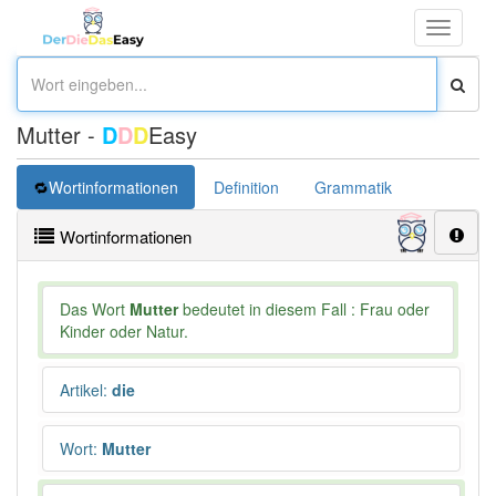
Toggle
navigati
Mutter -
D
D
D
Easy
Wortinformationen
Definition
Grammatik
Synonym
Wortinformationen
Das Wort
Mutter
bedeutet in diesem Fall : Frau oder
Kinder oder Natur.
Artikel
:
die
Wort
:
Mutter