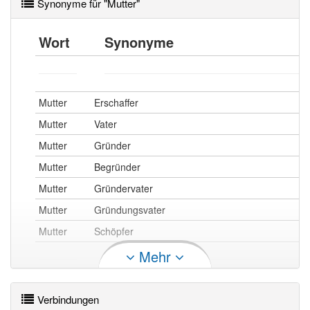
Mutter
Mütter
Synonyme für "Mutter"
die
die
Akkusativ
Akkusativ
Wort
Synonyme
Mutter
Mütter
der
den
Dativ
Dativ
Mutter
Müttern
Mutter
Erschaffer
der
der
Genitiv
Genitiv
Mutter
Vater
Mutter
Mütter
Mutter
Gründer
Mutter
Begründer
Singular
Plural
Mutter
Gründervater
die
die
Nominativ
Nominativ
Mutter
Gründungsvater
Mutter
Muttern
Mutter
Schöpfer
die
die
Akkusativ
Akkusativ
Mehr
Mutter
Muttern
der
den
Mutter
Mama
Dativ
Dativ
Mutter
Muttern
Verbindungen