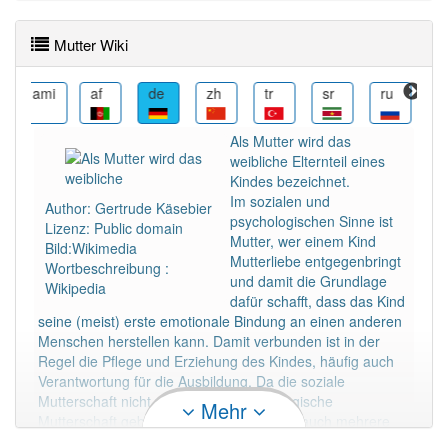
Wörter mit Endung
-mutter
: 57
Mutter Wiki
Wörter mit Endung
-mutter
aber mit einem anderen
ami
af
de
zh
tr
sr
ru
ro
Artikel
die
: 0
Als Mutter wird das
81% unserer Spielapp-Nutzer haben den Artikel
weibliche Elternteil eines
korrekt erraten.
Kindes bezeichnet.
Im sozialen und
Author: Gertrude Käsebier
psychologischen Sinne ist
Lizenz: Public domain
Mutter, wer einem Kind
Bild:Wikimedia
Mutterliebe entgegenbringt
Wortbeschreibung :
und damit die Grundlage
Wikipedia
dafür schafft, dass das Kind
seine (meist) erste emotionale Bindung an einen anderen
Menschen herstellen kann. Damit verbunden ist in der
Regel die Pflege und Erziehung des Kindes, häufig auch
Verantwortung für die Ausbildung. Da die soziale
Mutterschaft nicht zwingend an die biologische
Mehr
Mutterschaft gebunden ist, kann ein Kind auch mehrere
Mütter haben, etwa in einer Regenbogen- oder