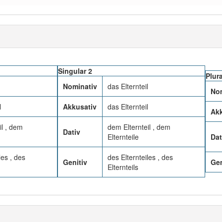
Singular 2
Plura
Nominativ
das Elternteil
Nom
l
Akkusativ
das Elternteil
Akk
il , dem
dem Elternteil , dem
Dativ
Elternteile
Dat
les , des
des Elternteiles , des
Genitiv
Gen
Elternteils