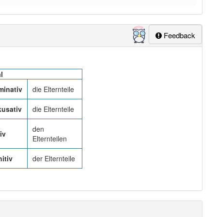
Feedback
l
inativ
die Elternteile
usativ
die Elternteile
den
iv
Elternteilen
itiv
der Elternteile