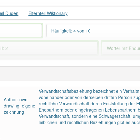
teil Duden
Elternteil Wiktionary
Häufigkeit: 4 von 10
il
: 2
Wörter mit End
 haben den Artikel korrekt erraten.
Verwandtschaftsbeziehung bezeichnet ein Verhält
voneinander oder von derselben dritten Person zugr
Author: own
rechtliche Verwandtschaft durch Feststellung der El
drawing; eigene
Ehepartnern oder eingetragenen Lebenspartnern be
zeichnung
Verwandtschaft, sondern eine Schwägerschaft, um
leiblichen und rechtlichen Beziehungen gibt es au
a