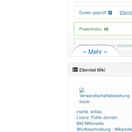
Duden geprüft:
Eltern
PowerIndex:
49
Wörter mit Endung
-elternte
Mehr
82% unserer Spielapp-Nutzer
Elternteil Wiki
martis. sofias.
Lizenz: Public domain
Bild:Wikimedia
Wortbeschreibung : Wikipedi