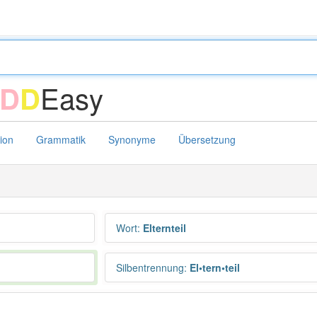
Easy
D
D
tion
Grammatik
Synonyme
Übersetzung
Wort
:
Elternteil
Silbentrennung
:
El•tern•teil